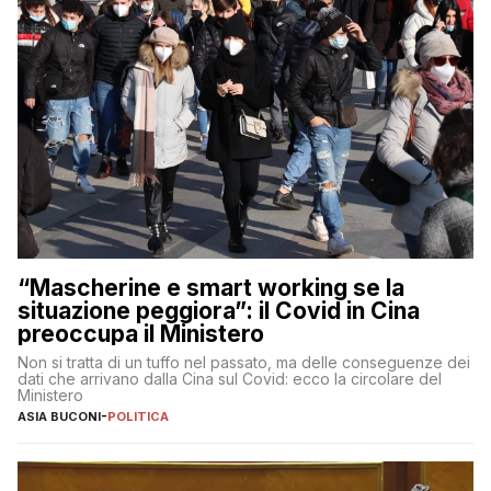
“Mascherine e smart working se la
situazione peggiora”: il Covid in Cina
preoccupa il Ministero
Non si tratta di un tuffo nel passato, ma delle conseguenze dei
dati che arrivano dalla Cina sul Covid: ecco la circolare del
Ministero
ASIA BUCONI
-
POLITICA