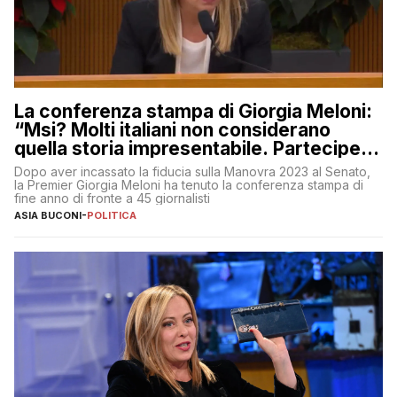
La conferenza stampa di Giorgia Meloni:
“Msi? Molti italiani non considerano
quella storia impresentabile. Parteciperò
al 25 aprile”
Dopo aver incassato la fiducia sulla Manovra 2023 al Senato,
la Premier Giorgia Meloni ha tenuto la conferenza stampa di
fine anno di fronte a 45 giornalisti
ASIA BUCONI
-
POLITICA