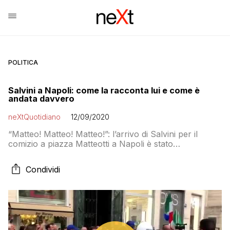
POLITICA
Salvini a Napoli: come la racconta lui e come è
andata davvero
neXtQuotidiano
12/09/2020
“Matteo! Matteo! Matteo!”: l’arrivo di Salvini per il
comizio a piazza Matteotti a Napoli è stato
documentato sui social della Lega come se fosse
l’entrata di Gesù a Gerusalemme. Ma come sono
Condividi
andate davvero le cose? Repubblica racconta che di
gente non ce ne era poi così tanta