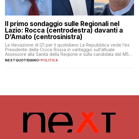
Il primo sondaggio sulle Regionali nel
Lazio: Rocca (centrodestra) davanti a
D’Amato (centrosinistra)
La rilevazione di IZI per il quotidiano La Repubblica vede l’ex
Presidente della Croce Rossa in vantaggio sull’attuale
Assessore alla Sanità della Regione e sulla candidata del M5S
Donatella Bianchi
NEXTQUOTIDIANO
-
POLITICA