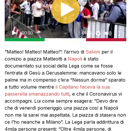
00:00
01:25
“Matteo! Matteo! Matteo!”: l’arrivo di
Salvini
per il
comizio a piazza Matteotti a
Napoli
è stato
documentato sui social della Lega come se fosse
l’entrata di Gesù a Gerusalemme: mancavano solo le
palme ma in compenso c’era “Nessun dorma” sparato
a tutto volume mentre
il Capitano faceva la sua
passerella smanazzando tutti
, e che il Coronavirus vi
accompagni. Lui come sempre esagera: “Devo dire
che di venerdì pomeriggio una piazza così a Napoli
non me la sarei mai aspettata. La piazza di stasera non
ce l’ho neanche a Milano”. La Lega parla addirittura di
4mila persone presenti: “Oltre 4mila persone, di