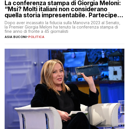
La conferenza stampa di Giorgia Meloni:
“Msi? Molti italiani non considerano
quella storia impresentabile. Parteciperò
al 25 aprile”
Dopo aver incassato la fiducia sulla Manovra 2023 al Senato,
la Premier Giorgia Meloni ha tenuto la conferenza stampa di
fine anno di fronte a 45 giornalisti
ASIA BUCONI
-
POLITICA