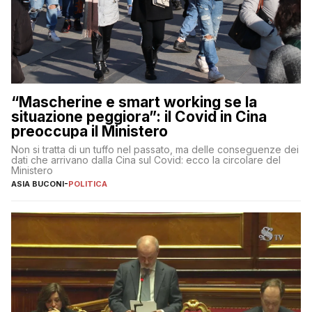
“Mascherine e smart working se la
situazione peggiora”: il Covid in Cina
preoccupa il Ministero
Non si tratta di un tuffo nel passato, ma delle conseguenze dei
dati che arrivano dalla Cina sul Covid: ecco la circolare del
Ministero
ASIA BUCONI
-
POLITICA