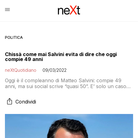
POLITICA
Chissà come mai Salvini evita di dire che oggi
compie 49 anni
neXtQuotidiano
09/03/2022
Oggi è il compleanno di Matteo Salvini: compie 49
anni, ma sui social scrive “quasi 50”. E’ solo un caso
che abbia evitato di scrivere il numero esatto, che
coincide con i milioni di euro che la Lega deve
Condividi
restituire allo Stato?