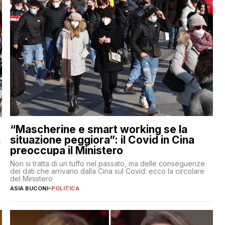
“Mascherine e smart working se la
situazione peggiora”: il Covid in Cina
a
preoccupa il Ministero
Non si tratta di un tuffo nel passato, ma delle conseguenze
e
dei dati che arrivano dalla Cina sul Covid: ecco la circolare
del Ministero
ASIA BUCONI
-
POLITICA