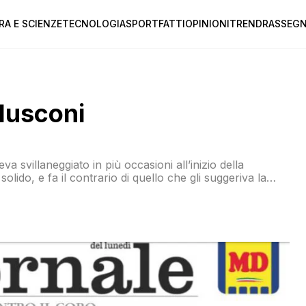
RA E SCIENZE
TECNOLOGIA
SPORT
FATTI
OPINIONI
TREND
RASSEGN
rlusconi
a svillaneggiato in più occasioni all’inizio della
solido, e fa il contrario di quello che gli suggeriva la