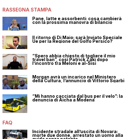
RASSEGNA STAMPA
Pane, latte e assorbenti: cosa cambierà
con la prossima manovra di bilancio
Il ritorno di Di Maio: sarà Inviato Speciale
Ue per la Regione del Golfo Persico?
“Spero abbia chiesto di togliere il mio
travel ban”, così Patrick Zaki dopo
l’incontro tra Meloni e al-Sisi
Morgan avrà un incarico nel Ministero
della Cultura, l’annuncio di Vittorio Sgarbi
“Mi hanno cacciata dal bus per il velo”: la
denuncia di Aicha a Modena
FAQ
Incidente stradale all’uscita di Novara:
morte due donne, arrestato un uomo alla
guida senza patente