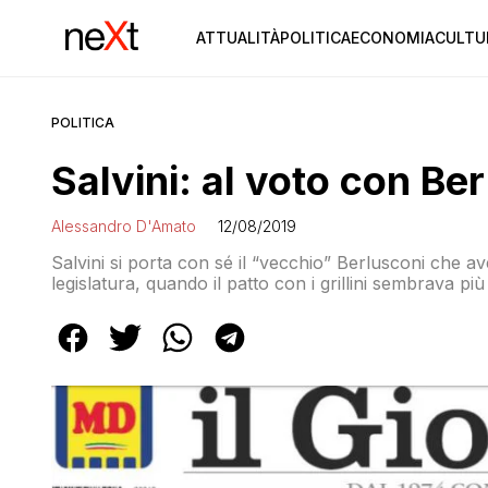
ATTUALITÀ
POLITICA
ECONOMIA
CULTU
POLITICA
Salvini: al voto con Be
Alessandro D'Amato
12/08/2019
Salvini si porta con sé il “vecchio” Berlusconi che avev
legislatura, quando il patto con i grillini sembrava più 
Meloni