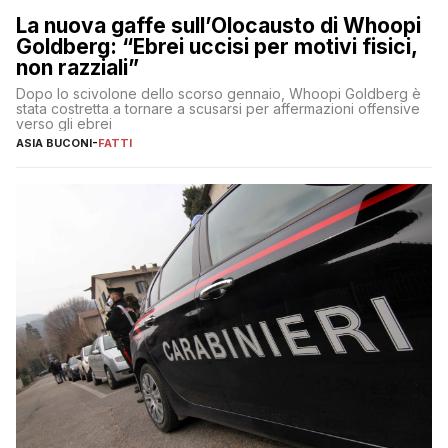
La nuova gaffe sull’Olocausto di Whoopi
Goldberg: “Ebrei uccisi per motivi fisici,
non razziali”
Dopo lo scivolone dello scorso gennaio, Whoopi Goldberg è
stata costretta a tornare a scusarsi per affermazioni offensive
verso gli ebrei
ASIA BUCONI
-
FATTI