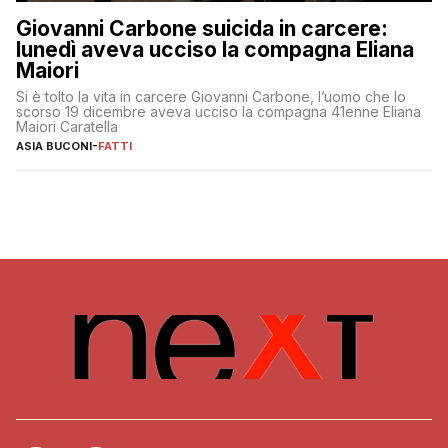
Giovanni Carbone suicida in carcere:
lunedì aveva ucciso la compagna Eliana
Maiori
Si è tolto la vita in carcere Giovanni Carbone, l’uomo che lo
scorso 19 dicembre aveva ucciso la compagna 41enne Eliana
Maiori Caratella
ASIA BUCONI
-
FATTI