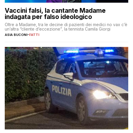
Vaccini falsi, la cantante Madame
indagata per falso ideologico
Oltre a Madame, tra le decine di pazienti dei medici no vax c’è
un’altra “cliente d’eccezione”, la tennista Camila Giorgi
ASIA BUCONI
-
FATTI