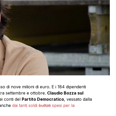
so di nove milioni di euro. E i 184 dipendenti
tra settembre e ottobre.
Claudio Bozza sul
ei conti del
Partito Democratico
, vessato dalla
 anche
dai tanti soldi
buttati
spesi per la