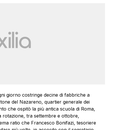
gni giorno costringe decine di fabbriche a
rtone del Nazareno, quartier generale dei
nto che ospitò la più antica scuola di Roma,
 a rotazione, tra settembre e ottobre,
rema ratio che Francesco Bonifazi, tesoriere
ndare più volte, in accordo con il segretario