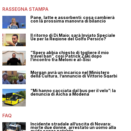
RASSEGNA STAMPA
Pane, latte e assorbenti: cosa cambierà
con la prossima manovra di bilancio
Il ritorno di Di Maio: sarà Inviato Speciale
Ue per la Regione del Golfo Persico?
“Spero abbia chiesto di togliere il mio
travel ban”, così Patrick Zaki dopo
l’incontro tra Meloni e al-Sisi
Morgan avrà un incarico nel Ministero
della Cultura, l’annuncio di Vittorio Sgarbi
“Mi hanno cacciata dal bus per il velo”: la
denuncia di Aicha a Modena
FAQ
Incidente stradale all’uscita di Novara:
morte due donne, arrestato un uomo alla
guida senza patente