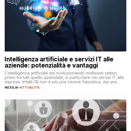
Intelligenza artificiale e servizi IT alle
aziende: potenzialità e vantaggi
L’intelligenza artificiale sta rivoluzionando moltissimi settori,
primo tra tutti quello aziendale, in particolare nei servizi IT alle
imprese. Infatti l’AI non è più una visione futuristica, ma una
realtà operativa che sta portando a un cambio significativo in
NEXILIA
-
ATTUALITÀ
ogni ambito. L’inserimento delle tecnologie di intelligenza
artificiale porta non solo all’ottimizzazione di diverse
operazioni, bensì comporta […]