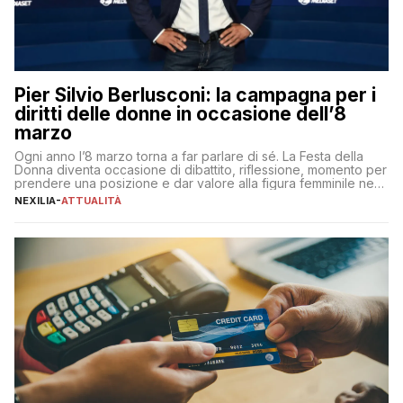
Pier Silvio Berlusconi: la campagna per i
diritti delle donne in occasione dell’8
marzo
Ogni anno l’8 marzo torna a far parlare di sé. La Festa della
Donna diventa occasione di dibattito, riflessione, momento per
prendere una posizione e dar valore alla figura femminile nella
sua complessità e crucialità. A lanciare un messaggio “forte e
NEXILIA
-
ATTUALITÀ
chiaro” quest’anno è stato anche Pier Silvio Berlusconi,
amministratore delegato di Mediaset, che ha […]