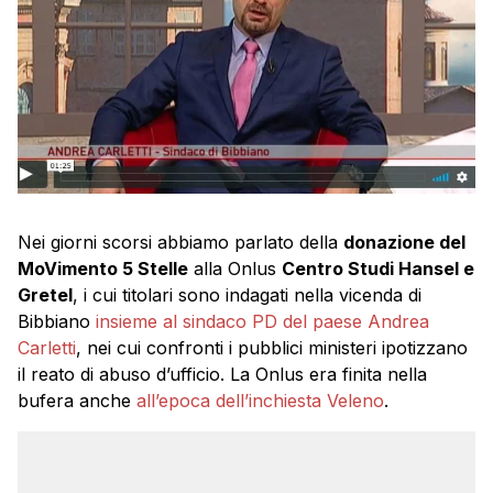
Nei giorni scorsi abbiamo parlato della
donazione del
MoVimento 5 Stelle
alla Onlus
Centro Studi Hansel e
Gretel
, i cui titolari sono indagati nella vicenda di
Bibbiano
insieme al sindaco PD del paese Andrea
Carletti
, nei cui confronti i pubblici ministeri ipotizzano
il reato di abuso d’ufficio. La Onlus era finita nella
bufera anche
all’epoca dell’inchiesta Veleno
.