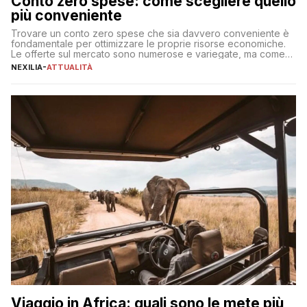
Conto zero spese: come scegliere quello
più conveniente
Trovare un conto zero spese che sia davvero conveniente è
fondamentale per ottimizzare le proprie risorse economiche.
Le offerte sul mercato sono numerose e variegate, ma come
individuare quella più adatta alle proprie esigenze senza
NEXILIA
-
ATTUALITÀ
incorrere in costi nascosti? Optare per un conto zero spese
significa eliminare le spese di gestione che spesso incidono
sul […]
Viaggio in Africa: quali sono le mete più