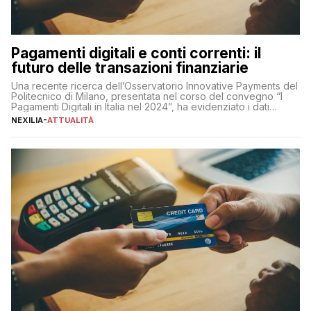
Pagamenti digitali e conti correnti: il
futuro delle transazioni finanziarie
Una recente ricerca dell’Osservatorio Innovative Payments del
Politecnico di Milano, presentata nel corso del convegno “I
Pagamenti Digitali in Italia nel 2024”, ha evidenziato i dati
definitivi del primo semestre 2024 relativamente alle
NEXILIA
-
ATTUALITÀ
transazioni dei pagamenti digitali con carta nel nostro Paese:
223 miliardi di euro. Si ritiene che il totale relativo ai 12 mesi […]