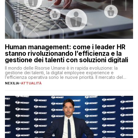
Human management: come i leader HR
stanno rivoluzionando l’efficienza e la
gestione dei talenti con soluzioni digitali
Il mondo delle Risorse Umane è in rapida evoluzione: la
gestione dei talenti, la digital employee experience e
l’efficienza operativa sono le nuove priorità. Il mercato del
lavoro, d’altra parte, è sempre più competitivo con una lotta
NEXILIA
-
ATTUALITÀ
per aggiudicarsi i talenti più validi che si intensifica e le
aspettative dei dipendenti in continua evoluzione. I […]