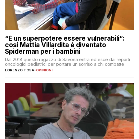
“È un superpotere essere vulnerabili”:
così Mattia Villardita è diventato
Spiderman per i bambini
Dal 2018 questo ragazzo di Savona entra ed esce dai reparti
oncologici pediatrici per portare un sorriso a chi combatte
LORENZO TOSA
-
OPINIONI