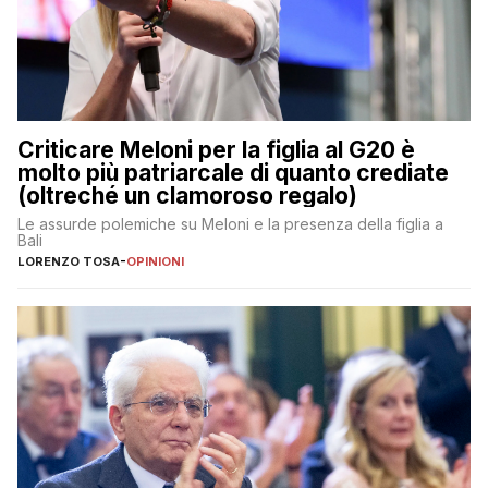
Criticare Meloni per la figlia al G20 è
molto più patriarcale di quanto crediate
(oltreché un clamoroso regalo)
Le assurde polemiche su Meloni e la presenza della figlia a
Bali
LORENZO TOSA
-
OPINIONI