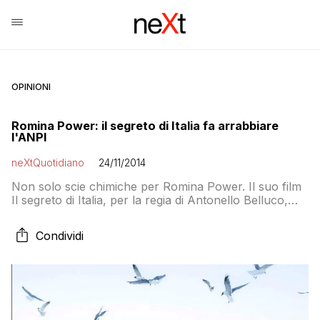
OPINIONI
Romina Power: il segreto di Italia fa arrabbiare
l'ANPI
neXtQuotidiano
24/11/2014
Non solo scie chimiche per Romina Power. Il suo film
Il segreto di Italia, per la regia di Antonello Belluco,
che racconta l’eccidio di Codevigo avvenuto tra l’aprile
e il giugno del 1945, quando 136 persone tra Brigate
Condividi
Nere, componenti della Guardia Nazionale
Repubblicana e alcuni civili vennero uccise dalla
28esima Brigata Garibaldi. Fa sapere […]