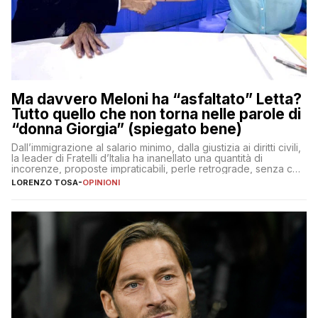
Ma davvero Meloni ha “asfaltato” Letta?
Tutto quello che non torna nelle parole di
“donna Giorgia” (spiegato bene)
Dall’immigrazione al salario minimo, dalla giustizia ai diritti civili,
la leader di Fratelli d’Italia ha inanellato una quantità di
incorenze, proposte impraticabili, perle retrograde, senza che
nessuno – a destra come a sinistra – glielo abbia fatto notare
LORENZO TOSA
-
OPINIONI