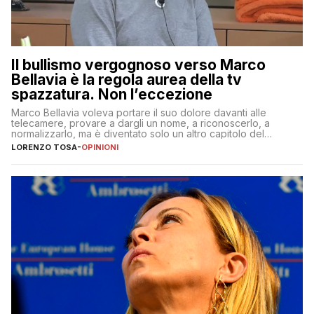
Il bullismo vergognoso verso Marco
Bellavia è la regola aurea della tv
spazzatura. Non l’eccezione
Marco Bellavia voleva portare il suo dolore davanti alle
telecamere, provare a dargli un nome, a riconoscerlo, a
normalizzarlo, ma è diventato solo un altro capitolo del
copione
LORENZO TOSA
-
OPINIONI