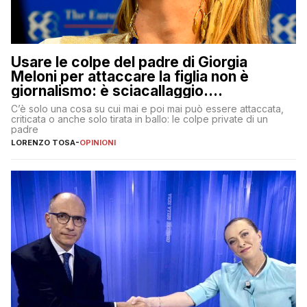
Usare le colpe del padre di Giorgia
Meloni per attaccare la figlia non è
giornalismo: è sciacallaggio.
Dimostriamo di essere diversi
C’è solo una cosa su cui mai e poi mai può essere attaccata,
criticata o anche solo tirata in ballo: le colpe private di un
padre
LORENZO TOSA
-
OPINIONI