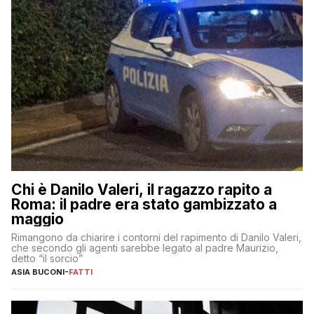
Chi è Danilo Valeri, il ragazzo rapito a
Roma: il padre era stato gambizzato a
maggio
Rimangono da chiarire i contorni del rapimento di Danilo Valeri,
che secondo gli agenti sarebbe legato al padre Maurizio,
detto “il sorcio”
ASIA BUCONI
-
FATTI