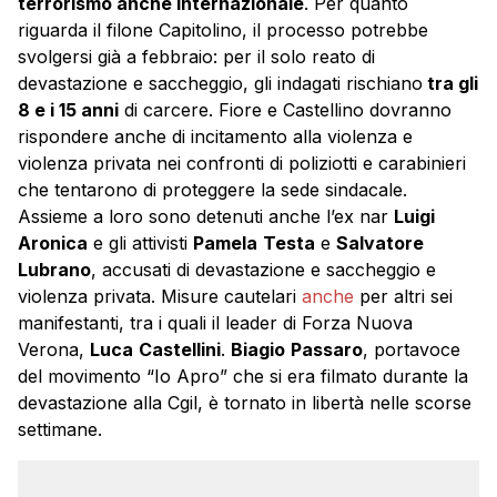
terrorismo anche internazionale
. Per quanto
riguarda il filone Capitolino, il processo potrebbe
svolgersi già a febbraio: per il solo reato di
devastazione e saccheggio, gli indagati rischiano
tra gli
8 e i 15 anni
di carcere. Fiore e Castellino dovranno
rispondere anche di incitamento alla violenza e
violenza privata nei confronti di poliziotti e carabinieri
che tentarono di proteggere la sede sindacale.
Assieme a loro sono detenuti anche l’ex nar
Luigi
Aronica
e gli attivisti
Pamela
Testa
e
Salvatore
Lubrano
, accusati di devastazione e saccheggio e
violenza privata. Misure cautelari
anche
per altri sei
manifestanti, tra i quali il leader di Forza Nuova
Verona,
Luca
Castellini
.
Biagio
Passaro
, portavoce
del movimento “Io Apro” che si era filmato durante la
devastazione alla Cgil, è tornato in libertà nelle scorse
settimane.