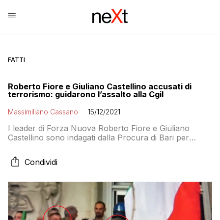
FATTI
Roberto Fiore e Giuliano Castellino accusati di
terrorismo: guidarono l’assalto alla Cgil
Massimiliano Cassano
15/12/2021
I leader di Forza Nuova Roberto Fiore e Giuliano
Castellino sono indagati dalla Procura di Bari per
“addestramento ad attività con finalità di terrorismo”.
Per l’assalto alla Cgil la Procura di Roma ha chiesto il
Condividi
giudizio immediato