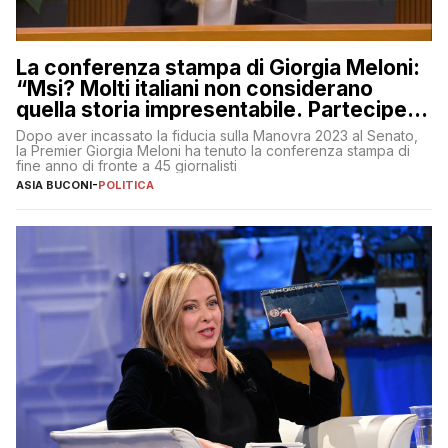
La conferenza stampa di Giorgia Meloni:
“Msi? Molti italiani non considerano
quella storia impresentabile. Parteciperò
al 25 aprile”
Dopo aver incassato la fiducia sulla Manovra 2023 al Senato,
la Premier Giorgia Meloni ha tenuto la conferenza stampa di
fine anno di fronte a 45 giornalisti
ASIA BUCONI
-
POLITICA