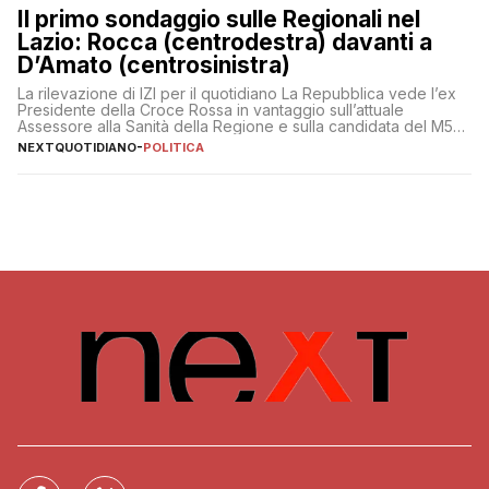
Il primo sondaggio sulle Regionali nel
Lazio: Rocca (centrodestra) davanti a
D’Amato (centrosinistra)
La rilevazione di IZI per il quotidiano La Repubblica vede l’ex
Presidente della Croce Rossa in vantaggio sull’attuale
Assessore alla Sanità della Regione e sulla candidata del M5S
Donatella Bianchi
NEXTQUOTIDIANO
-
POLITICA