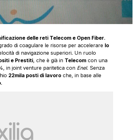
nificazione delle reti Telecom e Open Fiber
.
n grado di coagulare le risorse per accelerare
lo
locità di navigazione superiori. Un ruolo
iti e Prestiti
, che è già in
Telecom
con una
, in joint venture paritetica con
Enel
. Senza
chio
22mila posti di lavoro
che, in base alle
o
.