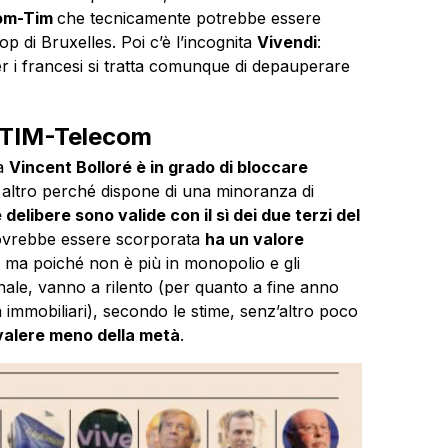
com-Tim
che tecnicamente potrebbe essere
p di Bruxelles. Poi c’è l’incognita
Vivendi
:
per i francesi si tratta comunque di depauperare
i TIM-Telecom
 a
Vincent Bolloré è in grado di bloccare
 altro perché dispone di una minoranza di
e delibere sono valide con il sì dei due terzi del
dovrebbe essere scorporata
ha un valore
, ma poiché non è più in monopolio e gli
 finale, vanno a rilento (per quanto a fine anno
tà immobiliari), secondo le stime, senz’altro poco
alere meno della metà
.