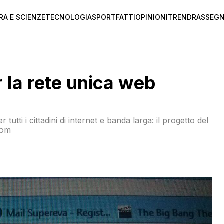
RA E SCIENZE
TECNOLOGIA
SPORT
FATTI
OPINIONI
TREND
RASSEGN
r la rete unica web
tutti i cittadini di internet e banda larga: il progetto del
com