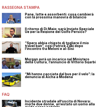
RASSEGNA STAMPA
Pane, latte e assorbenti: cosa cambierà
con la prossima manovra di bilancio
Il ritorno di Di Maio: sarà Inviato Speciale
Ue per la Regione del Golfo Persico?
“Spero abbia chiesto di togliere il mio
travel ban”, così Patrick Zaki dopo
l’incontro tra Meloni e al-Sisi
Morgan avrà un incarico nel Ministero
della Cultura, l’annuncio di Vittorio Sgarbi
“Mi hanno cacciata dal bus per il velo”: la
denuncia di Aicha a Modena
FAQ
Incidente stradale all’uscita di Novara:
morte due donne, arrestato un uomo alla
guida senza patente