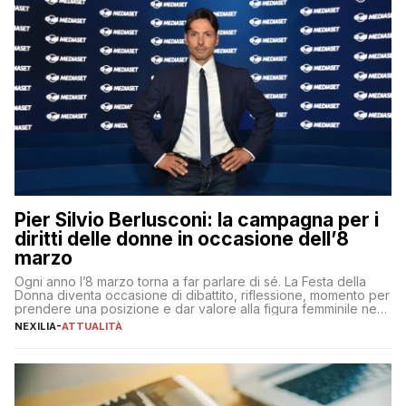
Pier Silvio Berlusconi: la campagna per i
diritti delle donne in occasione dell’8
marzo
Ogni anno l’8 marzo torna a far parlare di sé. La Festa della
Donna diventa occasione di dibattito, riflessione, momento per
prendere una posizione e dar valore alla figura femminile nella
sua complessità e crucialità. A lanciare un messaggio “forte e
NEXILIA
-
ATTUALITÀ
chiaro” quest’anno è stato anche Pier Silvio Berlusconi,
amministratore delegato di Mediaset, che ha […]