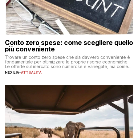
Conto zero spese: come scegliere quello
più conveniente
Trovare un conto zero spese che sia davvero conveniente è
fondamentale per ottimizzare le proprie risorse economiche.
Le offerte sul mercato sono numerose e variegate, ma come
individuare quella più adatta alle proprie esigenze senza
NEXILIA
-
ATTUALITÀ
incorrere in costi nascosti? Optare per un conto zero spese
significa eliminare le spese di gestione che spesso incidono
sul […]