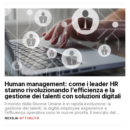
artificiale porta non solo all’ottimizzazione di diverse
operazioni, bensì comporta […]
Human management: come i leader HR
stanno rivoluzionando l’efficienza e la
gestione dei talenti con soluzioni digitali
Il mondo delle Risorse Umane è in rapida evoluzione: la
gestione dei talenti, la digital employee experience e
l’efficienza operativa sono le nuove priorità. Il mercato del
lavoro, d’altra parte, è sempre più competitivo con una lotta
NEXILIA
-
ATTUALITÀ
per aggiudicarsi i talenti più validi che si intensifica e le
aspettative dei dipendenti in continua evoluzione. I […]