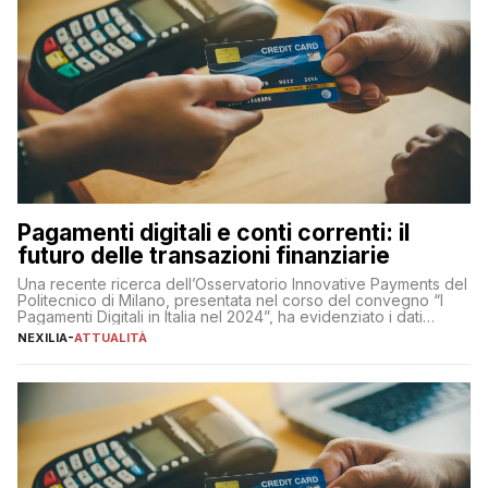
Pagamenti digitali e conti correnti: il
futuro delle transazioni finanziarie
Una recente ricerca dell’Osservatorio Innovative Payments del
Politecnico di Milano, presentata nel corso del convegno “I
Pagamenti Digitali in Italia nel 2024”, ha evidenziato i dati
definitivi del primo semestre 2024 relativamente alle
NEXILIA
-
ATTUALITÀ
transazioni dei pagamenti digitali con carta nel nostro Paese:
223 miliardi di euro. Si ritiene che il totale relativo ai 12 mesi […]