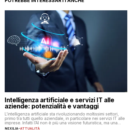
POTREBBE INTERESSARTI ANCHE
Intelligenza artificiale e servizi IT alle
aziende: potenzialità e vantaggi
L’intelligenza artificiale sta rivoluzionando moltissimi settori,
primo tra tutti quello aziendale, in particolare nei servizi IT alle
imprese. Infatti l’AI non è più una visione futuristica, ma una
realtà operativa che sta portando a un cambio significativo in
NEXILIA
-
ATTUALITÀ
ogni ambito. L’inserimento delle tecnologie di intelligenza