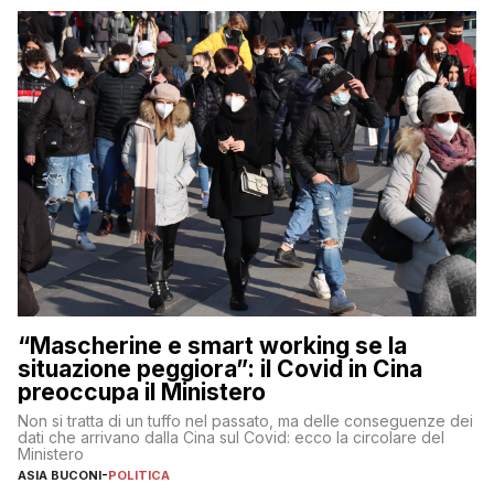
“Mascherine e smart working se la
situazione peggiora”: il Covid in Cina
preoccupa il Ministero
Non si tratta di un tuffo nel passato, ma delle conseguenze dei
dati che arrivano dalla Cina sul Covid: ecco la circolare del
Ministero
ASIA BUCONI
-
POLITICA