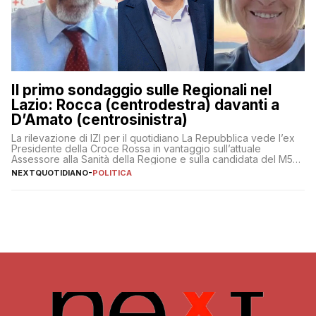
Il primo sondaggio sulle Regionali nel
Lazio: Rocca (centrodestra) davanti a
D’Amato (centrosinistra)
La rilevazione di IZI per il quotidiano La Repubblica vede l’ex
Presidente della Croce Rossa in vantaggio sull’attuale
Assessore alla Sanità della Regione e sulla candidata del M5S
Donatella Bianchi
NEXTQUOTIDIANO
-
POLITICA