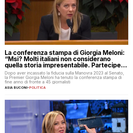
La conferenza stampa di Giorgia Meloni:
“Msi? Molti italiani non considerano
quella storia impresentabile. Parteciperò
al 25 aprile”
Dopo aver incassato la fiducia sulla Manovra 2023 al Senato,
la Premier Giorgia Meloni ha tenuto la conferenza stampa di
fine anno di fronte a 45 giornalisti
ASIA BUCONI
-
POLITICA