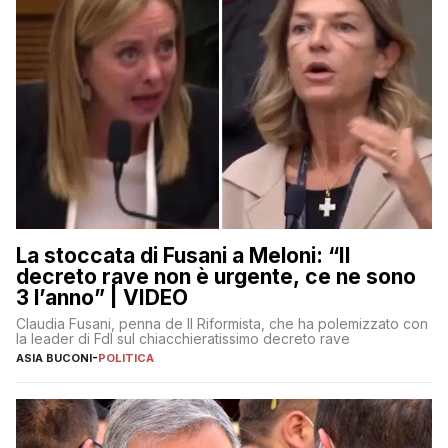
La stoccata di Fusani a Meloni: “Il
decreto rave non è urgente, ce ne sono
3 l’anno” | VIDEO
Claudia Fusani, penna de Il Riformista, che ha polemizzato con
la leader di FdI sul chiacchieratissimo decreto rave
ASIA BUCONI
-
POLITICA