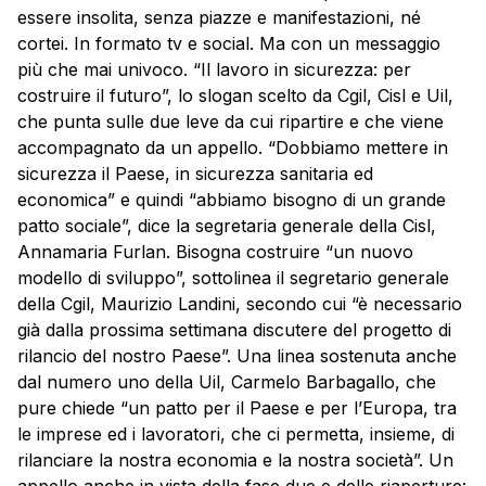
essere insolita, senza piazze e manifestazioni, né
cortei. In formato tv e social. Ma con un messaggio
più che mai univoco. “Il lavoro in sicurezza: per
costruire il futuro”, lo slogan scelto da Cgil, Cisl e Uil,
che punta sulle due leve da cui ripartire e che viene
accompagnato da un appello. “Dobbiamo mettere in
sicurezza il Paese, in sicurezza sanitaria ed
economica” e quindi “abbiamo bisogno di un grande
patto sociale”, dice la segretaria generale della Cisl,
Annamaria Furlan. Bisogna costruire “un nuovo
modello di sviluppo”, sottolinea il segretario generale
della Cgil, Maurizio Landini, secondo cui “è necessario
già dalla prossima settimana discutere del progetto di
rilancio del nostro Paese”. Una linea sostenuta anche
dal numero uno della Uil, Carmelo Barbagallo, che
pure chiede “un patto per il Paese e per l’Europa, tra
le imprese ed i lavoratori, che ci permetta, insieme, di
rilanciare la nostra economia e la nostra società”. Un
appello anche in vista della fase due e delle riaperture: