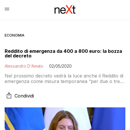
ECONOMIA
Reddito di emergenza da 400 a 800 euro: la bozza
del decreto
Alessandro D'Amato
02/05/2020
Nel prossimo decreto vedrà la luce anche il Reddito di
emergenza come misura temporanea “per due o tre
mesi”, da 400 euro per un single a 800 euro per una
famiglia, che, spiega la ministra, sarà possibile
Condividi
sommare con il Reddito di cittadinanza fino alla soglia
del Rem