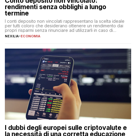
Conto deposito non vincolato:
rendimenti senza obblighi a lungo
termine
I conti deposito non vincolati rappresentano la scelta ideale
per tutti coloro che desiderano ottenere un rendimento dai
propri risparmi senza rinunciare ad utilizzarli in caso di
necessità. A differenza delle forme vincolate tradizionali,
NEXILIA
-
ECONOMIA
questa tipologia consente di accedere alle somme versate in
qualsiasi momento, offrendo un equilibrio tra sicurezza,
flessibilità e rendimento. Come funzionano […]
I dubbi degli europei sulle criptovalute e
la necessità di una corretta educazione