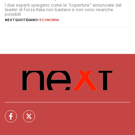
I due esperti spiegano come le “coperture” annunciate dal
leader di Forza Italia non bastano e non sono neanche
possibili
NEXTQUOTIDIANO
-
ECONOMIA