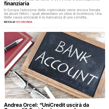
finanziaria
In Europa l’adozione delle criptovalute viene ancora frenata
da alcuni fattori, i quali alimentano un clima di incertezza. Una
delle cause principali è la mancanza di una corretta
educazione finanziaria, che impedisce ad una larga parte della
NEXILIA
-
ECONOMIA
popolazione di comprendere in modo adeguato il
funzionamento e le implicazioni di questi asset digitali. Dubbi
sulle criptovalute: […]
Andrea Orcel: “UniCredit uscirà da