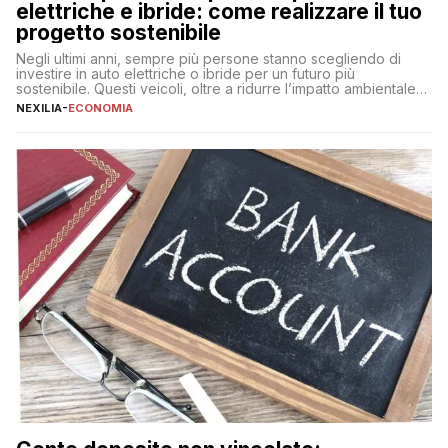
elettriche e ibride: come realizzare il tuo
progetto sostenibile
Negli ultimi anni, sempre più persone stanno scegliendo di
investire in auto elettriche o ibride per un futuro più
sostenibile. Questi veicoli, oltre a ridurre l’impatto ambientale,
offrono vantaggi economici a lungo termine, come minori costi
NEXILIA
-
ECONOMIA
di gestione e benefici fiscali. Tuttavia, l’acquisto di un’auto
nuova rappresenta un impegno finanziario significativo. Come
fare se non […]