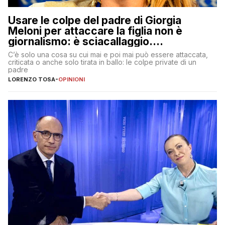
Usare le colpe del padre di Giorgia
Meloni per attaccare la figlia non è
giornalismo: è sciacallaggio.
Dimostriamo di essere diversi
C’è solo una cosa su cui mai e poi mai può essere attaccata,
criticata o anche solo tirata in ballo: le colpe private di un
padre
LORENZO TOSA
-
OPINIONI