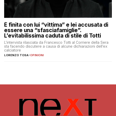
È finita con lui “vittima” e lei accusata di
essere una “sfasciafamiglie”.
L’evitabilissima caduta di stile di Totti
L’intervista rilasciata da Francesco Totti al Corriere della Sera
sta facendo discutere a causa di alcune dichiarazioni dell’ex
calciatore
LORENZO TOSA
-
OPINIONI