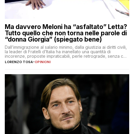
Ma davvero Meloni ha “asfaltato” Letta?
Tutto quello che non torna nelle parole di
“donna Giorgia” (spiegato bene)
Dall’immigrazione al salario minimo, dalla giustizia ai diritti civili,
la leader di Fratelli d’Italia ha inanellato una quantità di
incorenze, proposte impraticabili, perle retrograde, senza che
nessuno – a destra come a sinistra – glielo abbia fatto notare
LORENZO TOSA
-
OPINIONI