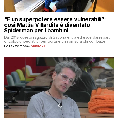
“È un superpotere essere vulnerabili”:
così Mattia Villardita è diventato
Spiderman per i bambini
Dal 2018 questo ragazzo di Savona entra ed esce dai reparti
oncologici pediatrici per portare un sorriso a chi combatte
LORENZO TOSA
-
OPINIONI