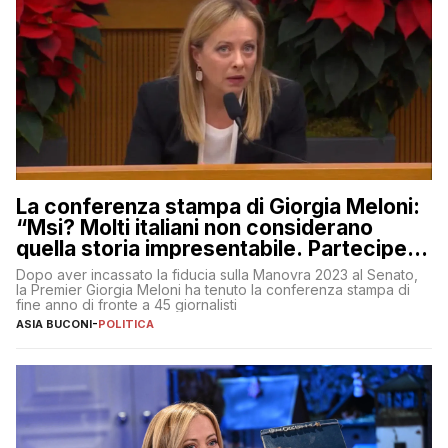
La conferenza stampa di Giorgia Meloni:
“Msi? Molti italiani non considerano
quella storia impresentabile. Parteciperò
al 25 aprile”
Dopo aver incassato la fiducia sulla Manovra 2023 al Senato,
la Premier Giorgia Meloni ha tenuto la conferenza stampa di
fine anno di fronte a 45 giornalisti
ASIA BUCONI
-
POLITICA