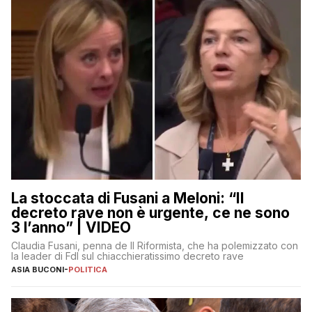
La stoccata di Fusani a Meloni: “Il
decreto rave non è urgente, ce ne sono
3 l’anno” | VIDEO
Claudia Fusani, penna de Il Riformista, che ha polemizzato con
la leader di FdI sul chiacchieratissimo decreto rave
ASIA BUCONI
-
POLITICA