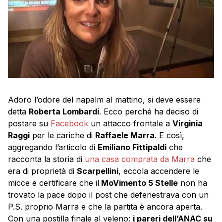
Adoro l’odore del napalm al mattino, si deve essere
detta
Roberta Lombardi
. Ecco perché ha deciso di
postare su
Facebook
un attacco frontale a
Virginia
Raggi
per le cariche di
Raffaele Marra
. E così,
aggregando l’articolo di
Emiliano Fittipaldi
che
racconta la storia di
una casa comprata da Marra
che
era di proprietà di
Scarpellini
, eccola accendere le
micce e certificare che il
MoVimento 5 Stelle
non ha
trovato la pace dopo il post che defenestrava con un
P.S. proprio Marra e che la partita è ancora aperta.
Con una postilla finale al veleno:
i pareri dell’ANAC su