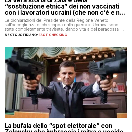
La vera storia di Zaia e della
“sostituzione etnica” dei non vaccinati
con i lavoratori ucraini (che non c’è e non
ci sarà)
Le dichiarazioni del Presidente della Regione Veneto
sull’accoglienza di chi scappa dalla guerra in Ucraina sono
state completamente travisate, dando vita a dei paradossali
falsi che girano sui social
NEXTQUOTIDIANO
-
FACT CHECKING
La bufala dello “spot elettorale” con
Zelensky che imbraccia i mitra e uccide