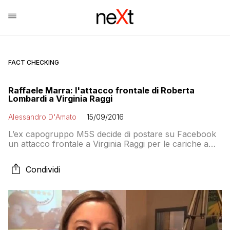
FACT CHECKING
Raffaele Marra: l'attacco frontale di Roberta
Lombardi a Virginia Raggi
Alessandro D'Amato
15/09/2016
L’ex capogruppo M5S decide di postare su Facebook
un attacco frontale a Virginia Raggi per le cariche a
Raffaele Marra. Aggregando l’articolo di Emiliano
Fittipaldi che racconta la storia di una casa comprata
Condividi
da Marra che era di proprietà di Scarpellini