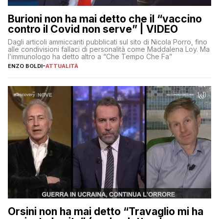
Burioni non ha mai detto che il “vaccino
contro il Covid non serve” | VIDEO
Dagli articoli ammiccanti pubblicati sul sito di Nicola Porro, fino
alle condivisioni fallaci di personalità come Maddalena Loy. Ma
l’immunologo ha detto altro a “Che Tempo Che Fa”
ENZO BOLDI
-
ATTUALITÀ
Orsini non ha mai detto “Travaglio mi ha