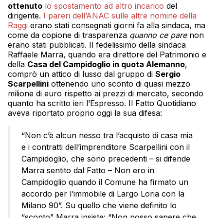
ottenuto
lo spostamento ad altro incarico
del
dirigente.
I pareri dell’ANAC sulle altre nomine della
Raggi
erano stati consegnati giorni fa alla sindaca, ma
come da copione di trasparenza
quanno ce pare
non
erano stati pubblicati. Il fedelissimo della sindaca
Raffaele Marra, quando era direttore del Patrimonio e
della
Casa del Campidoglio in quota Alemanno
,
comprò un attico di lusso dal gruppo di
Sergio
Scarpellini
ottenendo uno sconto di quasi mezzo
milione di euro rispetto ai prezzi di mercato, secondo
quanto ha scritto ieri l’Espresso. Il Fatto Quotidiano
aveva riportato proprio oggi la sua difesa:
“Non c’è alcun nesso tra l’acquisto di casa mia
e i contratti dell’imprenditore Scarpellini con il
Campidoglio, che sono precedenti – si difende
Marra sentito dal Fatto – Non ero in
Campidoglio quando il Comune ha firmato un
accordo per l’immobile di Largo Loria con la
Milano 90”. Su quello che viene definito lo
“sconto” Marra insiste: “Non posso sapere che