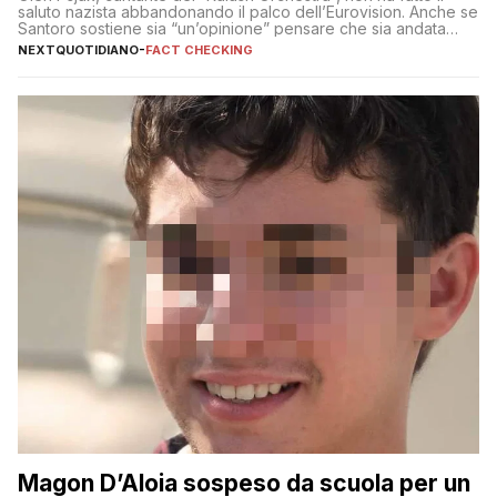
saluto nazista abbandonando il palco dell’Eurovision. Anche se
Santoro sostiene sia “un’opinione” pensare che sia andata
così
NEXTQUOTIDIANO
-
FACT CHECKING
Magon D’Aloia sospeso da scuola per un