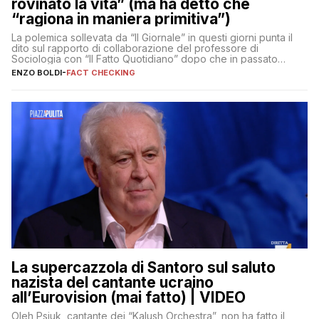
rovinato la vita” (ma ha detto che
“ragiona in maniera primitiva”)
La polemica sollevata da “Il Giornale” in questi giorni punta il
dito sul rapporto di collaborazione del professore di
Sociologia con “Il Fatto Quotidiano” dopo che in passato
erano volati stracci
ENZO BOLDI
-
FACT CHECKING
La supercazzola di Santoro sul saluto
nazista del cantante ucraino
all’Eurovision (mai fatto) | VIDEO
Oleh Psjuk, cantante dei “Kalush Orchestra”, non ha fatto il