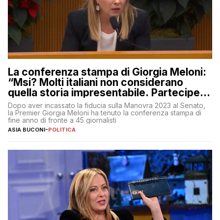
La conferenza stampa di Giorgia Meloni:
“Msi? Molti italiani non considerano
quella storia impresentabile. Parteciperò
al 25 aprile”
Dopo aver incassato la fiducia sulla Manovra 2023 al Senato,
la Premier Giorgia Meloni ha tenuto la conferenza stampa di
fine anno di fronte a 45 giornalisti
ASIA BUCONI
-
POLITICA