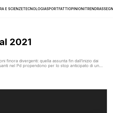
RA E SCIENZE
TECNOLOGIA
SPORT
FATTI
OPINIONI
TREND
RASSEGN
 al 2021
 finora divergenti: quella assunta fin dall’inizio dai
quanti nel Pd propendono per lo stop anticipato di un