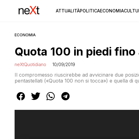
ATTUALITÀ
POLITICA
ECONOMIA
CULTU
ECONOMIA
Quota 100 in piedi fino
neXtQuotidiano
10/09/2019
Il compromesso riuscirebbe ad avvicinare due posizioni
pentastellati («Quota 100 non si tocca») e quella di 
anno della misura