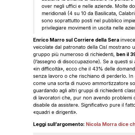
over negli uffici e nelle aziende. Molte 
meridionali (4 su 10 da Basilicata, Calabri
sono soprattutto posti nel pubblico impie
privilegiare movimenti in uscita nelle azie
Enrico Marro sul Corriere della Sera
invece
veicolate dal patronato della Cisl mostrano u
gruppo più numeroso di richiedenti,
ben il 
(l’assegno di disoccupazione). Se a questi s
«in difficoltà», ecco che il 43% delle doman
senza lavoro o che rischiano di perderlo. In
come una sorta di nuovo ammortizzatore soc
guardando agli altri gruppi di richiedenti class
di lavoratori che, pur non avendo problemi di
disabile da assistere. Significativo pure il fat
«quadri e dirigenti».
Leggi sull’argomento:
Nicola Morra dice che