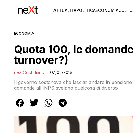
ATTUALITÀ
POLITICA
ECONOMIA
CULTU
ECONOMIA
Quota 100, le domande 
turnover?)
neXtQuotidiano
07/02/2019
Il governo sosteneva che lasciar andare in pensione 
domande all’INPS svelano qualcosa di diverso