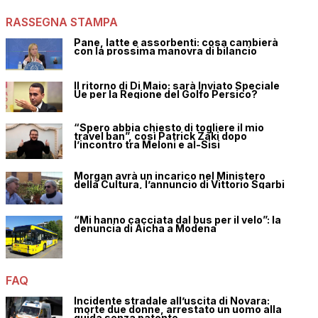
RASSEGNA STAMPA
Pane, latte e assorbenti: cosa cambierà
con la prossima manovra di bilancio
Il ritorno di Di Maio: sarà Inviato Speciale
Ue per la Regione del Golfo Persico?
“Spero abbia chiesto di togliere il mio
travel ban”, così Patrick Zaki dopo
l’incontro tra Meloni e al-Sisi
Morgan avrà un incarico nel Ministero
della Cultura, l’annuncio di Vittorio Sgarbi
“Mi hanno cacciata dal bus per il velo”: la
denuncia di Aicha a Modena
FAQ
Incidente stradale all’uscita di Novara:
morte due donne, arrestato un uomo alla
guida senza patente