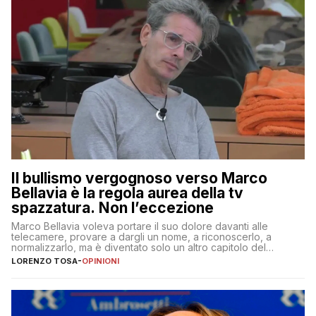
Il bullismo vergognoso verso Marco
Bellavia è la regola aurea della tv
spazzatura. Non l’eccezione
Marco Bellavia voleva portare il suo dolore davanti alle
telecamere, provare a dargli un nome, a riconoscerlo, a
normalizzarlo, ma è diventato solo un altro capitolo del
copione
LORENZO TOSA
-
OPINIONI