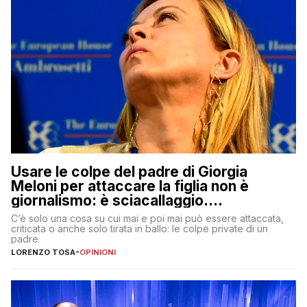
Usare le colpe del padre di Giorgia
Meloni per attaccare la figlia non è
giornalismo: è sciacallaggio.
Dimostriamo di essere diversi
C’è solo una cosa su cui mai e poi mai può essere attaccata,
criticata o anche solo tirata in ballo: le colpe private di un
padre
LORENZO TOSA
-
OPINIONI