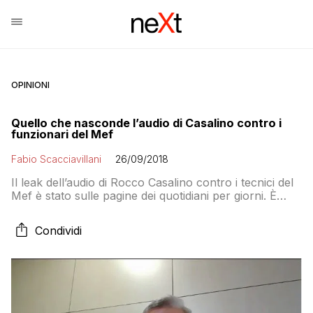
OPINIONI
Quello che nasconde l’audio di Casalino contro i
funzionari del Mef
Fabio Scacciavillani
26/09/2018
Il leak dell’audio di Rocco Casalino contro i tecnici del
Mef è stato sulle pagine dei quotidiani per giorni. È
stato detto tutto? Ancora no. Perché Rocco Casalino,
quello che ha uno stipendio più alto del presidente del
Condividi
Consiglio Giuseppe Conte, è a tutti gli effetti un
dipendente dello Stato. E in quanto tale viene […]