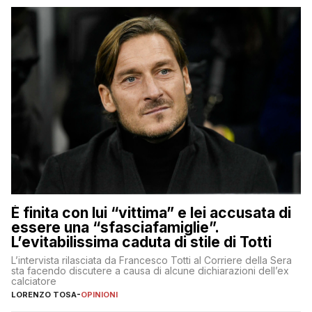
È finita con lui “vittima” e lei accusata di
essere una “sfasciafamiglie”.
L’evitabilissima caduta di stile di Totti
L’intervista rilasciata da Francesco Totti al Corriere della Sera
sta facendo discutere a causa di alcune dichiarazioni dell’ex
calciatore
LORENZO TOSA
-
OPINIONI