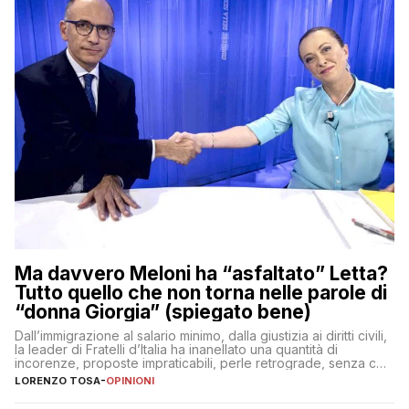
Ma davvero Meloni ha “asfaltato” Letta?
Tutto quello che non torna nelle parole di
“donna Giorgia” (spiegato bene)
Dall’immigrazione al salario minimo, dalla giustizia ai diritti civili,
la leader di Fratelli d’Italia ha inanellato una quantità di
incorenze, proposte impraticabili, perle retrograde, senza che
nessuno – a destra come a sinistra – glielo abbia fatto notare
LORENZO TOSA
-
OPINIONI