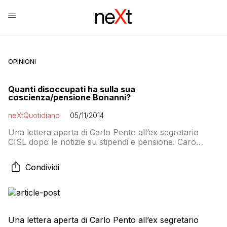
OPINIONI
Quanti disoccupati ha sulla sua
coscienza/pensione Bonanni?
neXtQuotidiano
05/11/2014
Una lettera aperta di Carlo Pento all’ex segretario
CISL dopo le notizie su stipendi e pensione. Caro
Raffaele, come hai fatto, nella tua pur lunga carriera
lavorativa, a maturare all’età di 65 anni la bellezza di
Condividi
1.670.000€ di contributi? Montante contributivo che
moltiplicato per il coefficiente di trasformazione INPS
(pari a 5,435% per chi ha […]
Una lettera aperta di Carlo Pento all’ex segretario