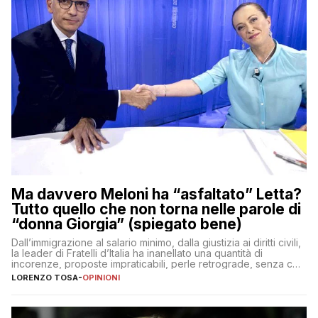
Ma davvero Meloni ha “asfaltato” Letta?
Tutto quello che non torna nelle parole di
“donna Giorgia” (spiegato bene)
Dall’immigrazione al salario minimo, dalla giustizia ai diritti civili,
la leader di Fratelli d’Italia ha inanellato una quantità di
incorenze, proposte impraticabili, perle retrograde, senza che
nessuno – a destra come a sinistra – glielo abbia fatto notare
LORENZO TOSA
-
OPINIONI