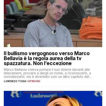
Il bullismo vergognoso verso Marco
Bellavia è la regola aurea della tv
spazzatura. Non l’eccezione
Marco Bellavia voleva portare il suo dolore davanti alle
telecamere, provare a dargli un nome, a riconoscerlo, a
normalizzarlo, ma è diventato solo un altro capitolo del
copione
LORENZO TOSA
-
OPINIONI