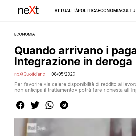
ATTUALITÀ
POLITICA
ECONOMIA
CULTU
ECONOMIA
Quando arrivano i pag
Integrazione in deroga
neXtQuotidiano
08/05/2020
Per favorire «la celere disponibilità di reddito ai lavo
non anticipa il trattamento» potrà fare richiesta all’
la domanda entro la fine del mese di inizio del periodo