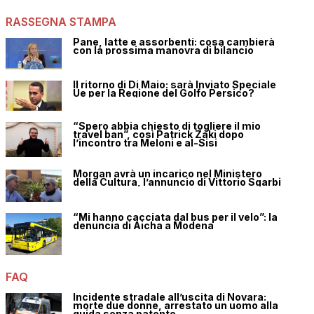
RASSEGNA STAMPA
Pane, latte e assorbenti: cosa cambierà
con la prossima manovra di bilancio
Il ritorno di Di Maio: sarà Inviato Speciale
Ue per la Regione del Golfo Persico?
“Spero abbia chiesto di togliere il mio
travel ban”, così Patrick Zaki dopo
l’incontro tra Meloni e al-Sisi
Morgan avrà un incarico nel Ministero
della Cultura, l’annuncio di Vittorio Sgarbi
“Mi hanno cacciata dal bus per il velo”: la
denuncia di Aicha a Modena
FAQ
Incidente stradale all’uscita di Novara:
morte due donne, arrestato un uomo alla
guida senza patente