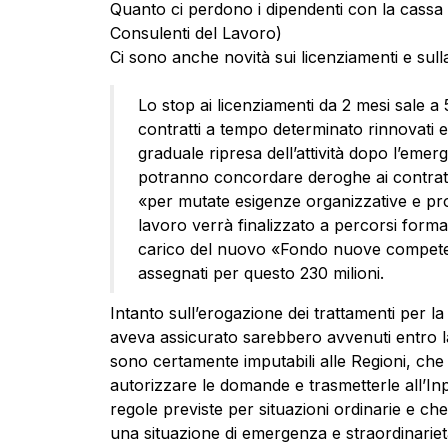
Quanto ci perdono i dipendenti con la cassa 
Consulenti del Lavoro)
Ci sono anche novità sui licenziamenti e sulla
Lo stop ai licenziamenti da 2 mesi sale a 
contratti a tempo determinato rinnovati en
graduale ripresa dell’attività dopo l’eme
potranno concordare deroghe ai contratti 
«per mutate esigenze organizzative e prod
lavoro verrà finalizzato a percorsi format
carico del nuovo «Fondo nuove competen
assegnati per questo 230 milioni.
Intanto sull’erogazione dei trattamenti per l
aveva assicurato sarebbero avvenuti entro la 
sono certamente imputabili alle Regioni, ch
autorizzare le domande e trasmetterle all’I
regole previste per situazioni ordinarie e ch
una situazione di emergenza e straordinarieta