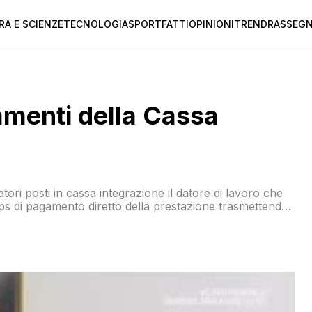
RA E SCIENZE
TECNOLOGIA
SPORT
FATTI
OPINIONI
TREND
RASSEGN
amenti della Cassa
ratori posti in cassa integrazione il datore di lavoro che
Inps di pagamento diretto della prestazione trasmettendo
 di sospensione o riduzione dell’attività lavorativa