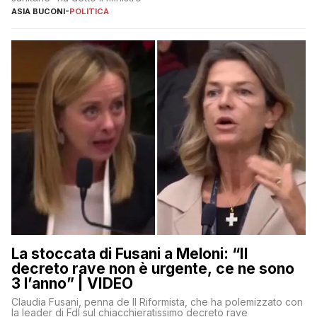
ASIA BUCONI
-
POLITICA
La stoccata di Fusani a Meloni: “Il
decreto rave non è urgente, ce ne sono
3 l’anno” | VIDEO
Claudia Fusani, penna de Il Riformista, che ha polemizzato con
la leader di FdI sul chiacchieratissimo decreto rave