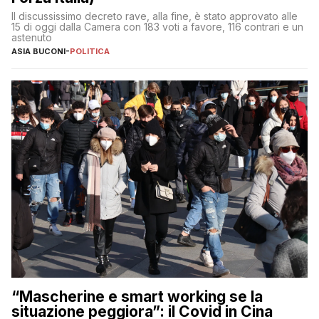
Il discussissimo decreto rave, alla fine, è stato approvato alle
15 di oggi dalla Camera con 183 voti a favore, 116 contrari e un
astenuto
ASIA BUCONI
-
POLITICA
“Mascherine e smart working se la
situazione peggiora”: il Covid in Cina