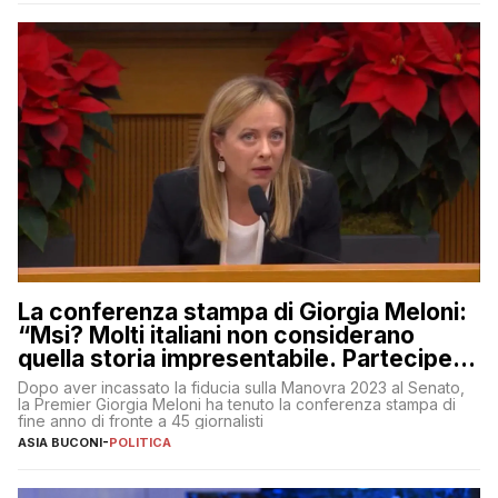
La conferenza stampa di Giorgia Meloni:
“Msi? Molti italiani non considerano
quella storia impresentabile. Parteciperò
al 25 aprile”
Dopo aver incassato la fiducia sulla Manovra 2023 al Senato,
la Premier Giorgia Meloni ha tenuto la conferenza stampa di
fine anno di fronte a 45 giornalisti
ASIA BUCONI
-
POLITICA