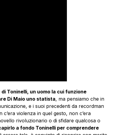
di Toninelli, un uomo la cui funzione
are Di Maio uno statista
, ma pensiamo che in
municazione, e i suoi precedenti da recordman
n c’era violenza in quel gesto, non c’era
vello rivoluzionario o di sfidare qualcosa o
apirlo a fondo Toninelli per comprendere
i essere tale, è convinto di ricoprire con merito