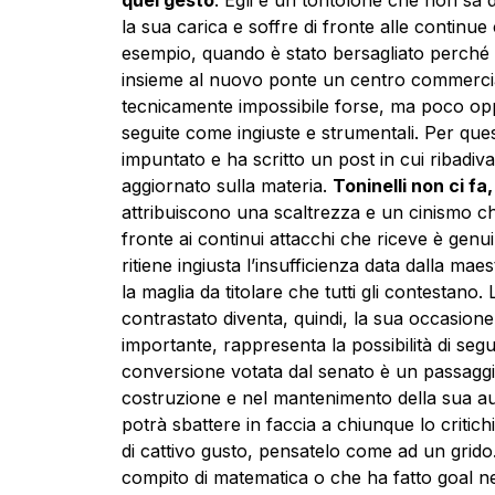
la sua carica e soffre di fronte alle continu
esempio, quando è stato bersagliato perché (
insieme al nuovo ponte un centro commercia
tecnicamente impossibile forse, ma poco opp
seguite come ingiuste e strumentali. Per ques
impuntato e ha scritto un post in cui ribadiva
aggiornato sulla materia.
Toninelli non ci fa,
attribuiscono una scaltrezza e un cinismo c
fronte ai continui attacchi che riceve è genui
ritiene ingiusta l’insufficienza data dalla mae
la maglia da titolare che tutti gli contestano
contrastato diventa, quindi, la sua occasione
importante, rappresenta la possibilità di seg
conversione votata dal senato è un passaggi
costruzione e nel mantenimento della sua au
potrà sbattere in faccia a chiunque lo criti
di cattivo gusto, pensatelo come ad un grido
compito di matematica o che ha fatto goal nel