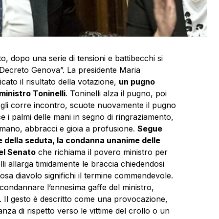
 dopo una serie di tensioni e battibecchi si
 “Decreto Genova”. La presidente Maria
ato il risultato della votazione,
un pugno
 ministro Toninelli
. Toninelli alza il pugno, poi
 gli corre incontro, scuote nuovamente il pugno
e i palmi delle mani in segno di ringraziamento,
 mano, abbracci e gioia a profusione.
Segue
e della seduta, la condanna unanime delle
del Senato
che richiama il povero ministro per
allarga timidamente le braccia chiedendosi
cosa diavolo significhi il termine commendevole.
a condannare l’ennesima gaffe del ministro,
. Il gesto è descritto come una provocazione,
nza di rispetto verso le vittime del crollo o un