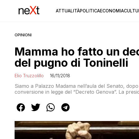
ATTUALITÀ
POLITICA
ECONOMIA
CULTU
OPINIONI
Mamma ho fatto un decr
del pugno di Toninelli
Elio Truzzolillo
16/11/2018
Siamo a Palazzo Madama nell’aula del Senato, dopo un
conversione in legge del “Decreto Genova”. La presid
comunicato il risultato della votazione, un pugno chius
Toninelli. Toninelli alza il pugno, poi […]