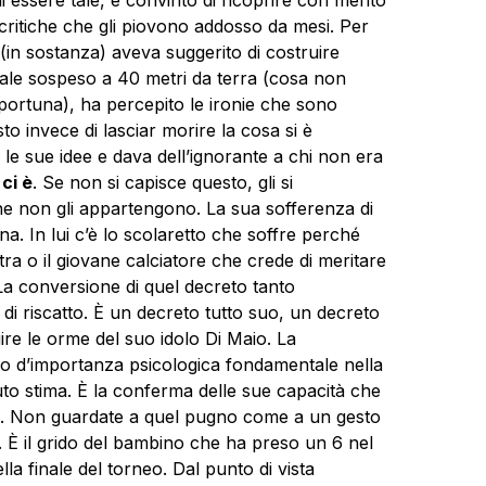
e critiche che gli piovono addosso da mesi. Per
in sostanza) aveva suggerito di costruire
le sospeso a 40 metri da terra (cosa non
ortuna), ha percepito le ironie che sono
to invece di lasciar morire la cosa si è
 le sue idee e dava dell’ignorante a chi non era
 ci è
. Se non si capisce questo, gli si
he non gli appartengono. La sua sofferenza di
na. In lui c’è lo scolaretto che soffre perché
stra o il giovane calciatore che crede di meritare
. La conversione di quel decreto tanto
 di riscatto. È un decreto tutto suo, un decreto
uire le orme del suo idolo Di Maio. La
o d’importanza psicologica fondamentale nella
to stima. È la conferma delle sue capacità che
chi. Non guardate a quel pugno come a un gesto
. È il grido del bambino che ha preso un 6 nel
la finale del torneo. Dal punto di vista