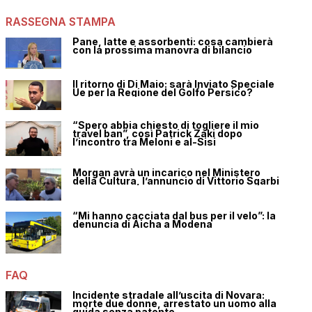
RASSEGNA STAMPA
Pane, latte e assorbenti: cosa cambierà
con la prossima manovra di bilancio
Il ritorno di Di Maio: sarà Inviato Speciale
Ue per la Regione del Golfo Persico?
“Spero abbia chiesto di togliere il mio
travel ban”, così Patrick Zaki dopo
l’incontro tra Meloni e al-Sisi
Morgan avrà un incarico nel Ministero
della Cultura, l’annuncio di Vittorio Sgarbi
“Mi hanno cacciata dal bus per il velo”: la
denuncia di Aicha a Modena
FAQ
Incidente stradale all’uscita di Novara:
morte due donne, arrestato un uomo alla
guida senza patente