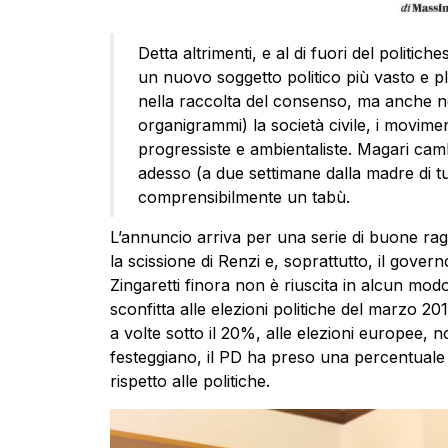
Detta altrimenti, e al di fuori del politich
un nuovo soggetto politico più vasto e plu
nella raccolta del consenso, ma anche nell
organigrammi) la società civile, i movimen
progressiste e ambientaliste. Magari c
adesso (a due settimane dalla madre di tu
comprensibilmente un tabù.
L’annuncio arriva per una serie di buone ragio
la scissione di Renzi e, soprattutto, il govern
Zingaretti finora non è riuscita in alcun modo
sconfitta alle elezioni politiche del marzo 20
a volte sotto il 20%, alle elezioni europee, n
festeggiano, il PD ha preso una percentual
rispetto alle politiche.