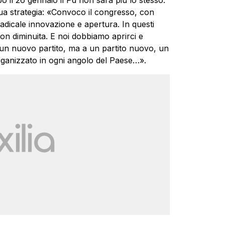
o il 26 gennaio il Pd non sarà più lo stesso.
 sua strategia: «Convoco il congresso, con
radicale innovazione e apertura. In questi
non diminuita. E noi dobbiamo aprirci e
un nuovo partito, ma a un partito nuovo, un
rganizzato in ogni angolo del Paese…».