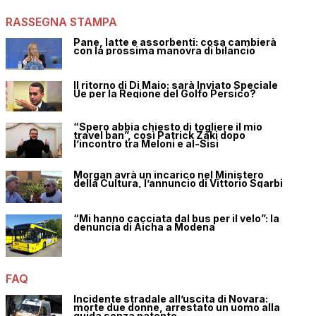
RASSEGNA STAMPA
Pane, latte e assorbenti: cosa cambierà
con la prossima manovra di bilancio
Il ritorno di Di Maio: sarà Inviato Speciale
Ue per la Regione del Golfo Persico?
“Spero abbia chiesto di togliere il mio
travel ban”, così Patrick Zaki dopo
l’incontro tra Meloni e al-Sisi
Morgan avrà un incarico nel Ministero
della Cultura, l’annuncio di Vittorio Sgarbi
“Mi hanno cacciata dal bus per il velo”: la
denuncia di Aicha a Modena
FAQ
Incidente stradale all’uscita di Novara:
morte due donne, arrestato un uomo alla
guida senza patente