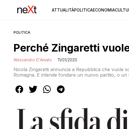
ATTUALITÀ
POLITICA
ECONOMIA
CULTU
POLITICA
Perché Zingaretti vuole
Alessandro D'Amato
11/01/2020
Nicola Zingaretti annuncia a Repubblica che vuole scio
Romagna. E intende fondare un nuovo partito, o un s
sentito in tante occasioni, che “accolga le istanze del
occasioni… Questa è quella buona?