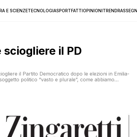
RA E SCIENZE
TECNOLOGIA
SPORT
FATTI
OPINIONI
TREND
RASSEGN
 sciogliere il PD
gliere il Partito Democratico dopo le elezioni in Emilia-
oggetto politico “vasto e plurale”, come abbiamo
la società civile”, come abbiamo sentito in tante