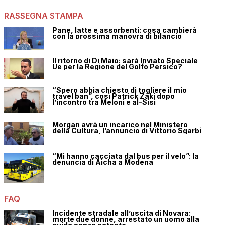
RASSEGNA STAMPA
Pane, latte e assorbenti: cosa cambierà
con la prossima manovra di bilancio
Il ritorno di Di Maio: sarà Inviato Speciale
Ue per la Regione del Golfo Persico?
“Spero abbia chiesto di togliere il mio
travel ban”, così Patrick Zaki dopo
l’incontro tra Meloni e al-Sisi
Morgan avrà un incarico nel Ministero
della Cultura, l’annuncio di Vittorio Sgarbi
“Mi hanno cacciata dal bus per il velo”: la
denuncia di Aicha a Modena
FAQ
Incidente stradale all’uscita di Novara:
morte due donne, arrestato un uomo alla