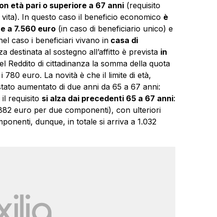
n età pari o superiore a 67 anni
(requisito
 vita). In questo caso il beneficio economico
è
re a 7.560 euro
(in caso di beneficiario unico) e
el caso i beneficiari vivano in
casa di
za destinata al sostegno all’affitto è prevista
in
l Reddito di cittadinanza la somma della quota
 780 euro. La novità è che il limite di età,
è stato aumentato di due anni da 65 a 67 anni:
 il requisito
si alza dai precedenti 65 a 67 anni
:
(882 euro per due componenti), con ulteriori
mponenti, dunque, in totale si arriva a 1.032