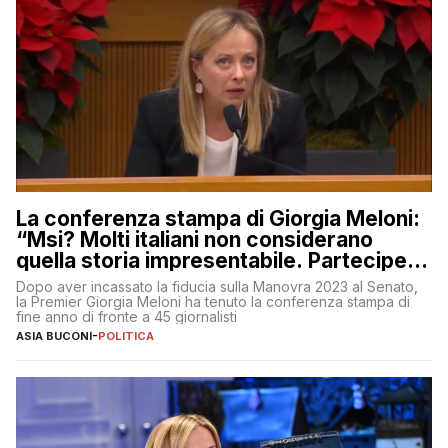
La conferenza stampa di Giorgia Meloni:
“Msi? Molti italiani non considerano
quella storia impresentabile. Parteciperò
al 25 aprile”
Dopo aver incassato la fiducia sulla Manovra 2023 al Senato,
la Premier Giorgia Meloni ha tenuto la conferenza stampa di
fine anno di fronte a 45 giornalisti
ASIA BUCONI
-
POLITICA