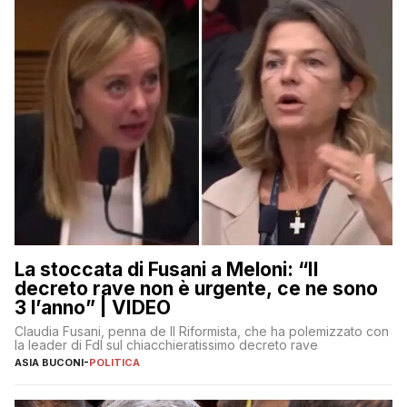
La stoccata di Fusani a Meloni: “Il
decreto rave non è urgente, ce ne sono
3 l’anno” | VIDEO
Claudia Fusani, penna de Il Riformista, che ha polemizzato con
la leader di FdI sul chiacchieratissimo decreto rave
ASIA BUCONI
-
POLITICA