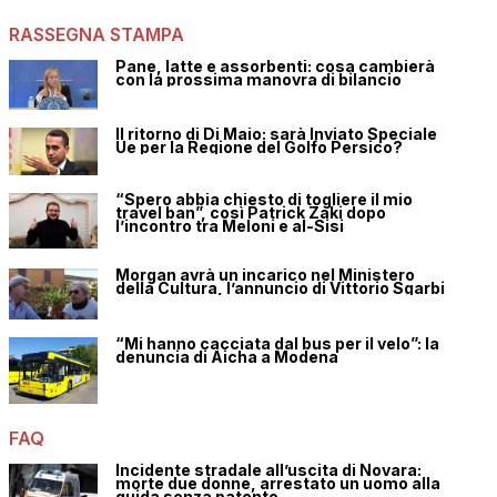
RASSEGNA STAMPA
Pane, latte e assorbenti: cosa cambierà
con la prossima manovra di bilancio
Il ritorno di Di Maio: sarà Inviato Speciale
Ue per la Regione del Golfo Persico?
“Spero abbia chiesto di togliere il mio
travel ban”, così Patrick Zaki dopo
l’incontro tra Meloni e al-Sisi
Morgan avrà un incarico nel Ministero
della Cultura, l’annuncio di Vittorio Sgarbi
“Mi hanno cacciata dal bus per il velo”: la
denuncia di Aicha a Modena
FAQ
Incidente stradale all’uscita di Novara:
morte due donne, arrestato un uomo alla
guida senza patente