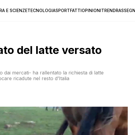
RA E SCIENZE
TECNOLOGIA
SPORT
FATTI
OPINIONI
TREND
RASSEGN
cato del latte versato
dai mercati- ha rallentato la richiesta di latte
care ricadute nel resto d’Italia