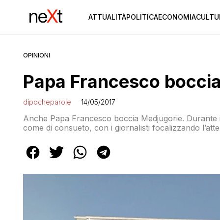
ATTUALITÀ
POLITICA
ECONOMIA
CULTU
OPINIONI
Papa Francesco boccia
dipocheparole
14/05/2017
Anche Papa Francesco boccia Medjugorie. Durante il v
come di consueto, con i giornalisti focalizzando l’at
contestate dalla Chiesa. Il giudizio del Papa è piutto
commissione presieduta dal cardinale Ruini, voluta 