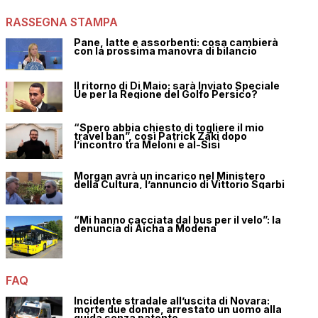
RASSEGNA STAMPA
Pane, latte e assorbenti: cosa cambierà
con la prossima manovra di bilancio
Il ritorno di Di Maio: sarà Inviato Speciale
Ue per la Regione del Golfo Persico?
“Spero abbia chiesto di togliere il mio
travel ban”, così Patrick Zaki dopo
l’incontro tra Meloni e al-Sisi
Morgan avrà un incarico nel Ministero
della Cultura, l’annuncio di Vittorio Sgarbi
“Mi hanno cacciata dal bus per il velo”: la
denuncia di Aicha a Modena
FAQ
Incidente stradale all’uscita di Novara:
morte due donne, arrestato un uomo alla
guida senza patente