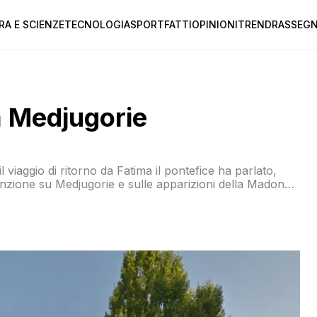
RA E SCIENZE
TECNOLOGIA
SPORT
FATTI
OPINIONI
TREND
RASSEGN
 Medjugorie
iaggio di ritorno da Fatima il pontefice ha parlato,
tenzione su Medjugorie e sulle apparizioni della Madonna
sto tranchant: Per Medjugorje è stata fatta una
da Benedetto […]