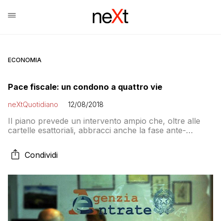
ECONOMIA
Pace fiscale: un condono a quattro vie
neXtQuotidiano
12/08/2018
Il piano prevede un intervento ampio che, oltre alle
cartelle esattoriali, abbracci anche la fase ante-
accertamento, quella delle “liti potenziali” e infine il
contenzioso tributario in tutti e tre i gradi di giudizio
Condividi