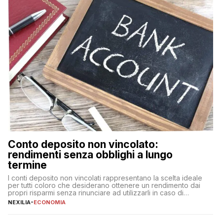
Conto deposito non vincolato:
rendimenti senza obblighi a lungo
termine
I conti deposito non vincolati rappresentano la scelta ideale
per tutti coloro che desiderano ottenere un rendimento dai
propri risparmi senza rinunciare ad utilizzarli in caso di
necessità. A differenza delle forme vincolate tradizionali,
NEXILIA
-
ECONOMIA
questa tipologia consente di accedere alle somme versate in
qualsiasi momento, offrendo un equilibrio tra sicurezza,