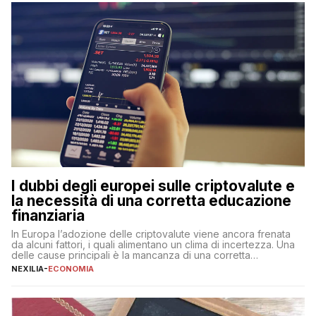
flessibilità e rendimento. Come funzionano […]
I dubbi degli europei sulle criptovalute e
la necessità di una corretta educazione
finanziaria
In Europa l’adozione delle criptovalute viene ancora frenata
da alcuni fattori, i quali alimentano un clima di incertezza. Una
delle cause principali è la mancanza di una corretta
educazione finanziaria, che impedisce ad una larga parte della
NEXILIA
-
ECONOMIA
popolazione di comprendere in modo adeguato il
funzionamento e le implicazioni di questi asset digitali. Dubbi
sulle criptovalute: […]