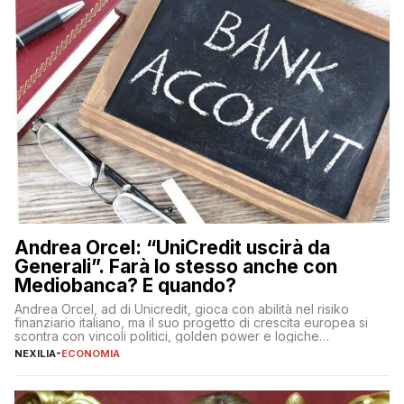
Andrea Orcel: “UniCredit uscirà da
Generali”. Farà lo stesso anche con
Mediobanca? E quando?
Andrea Orcel, ad di Unicredit, gioca con abilità nel risiko
finanziario italiano, ma il suo progetto di crescita europea si
scontra con vincoli politici, golden power e logiche
protezionistiche. Orcel e la mossa su Generali Andrea Orcel,
NEXILIA
-
ECONOMIA
ad di Unicredit, continua a sorprendere per la sua capacità di
muoversi con decisione in un contesto finanziario […]