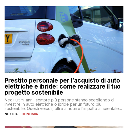
Prestito personale per l’acquisto di auto
elettriche e ibride: come realizzare il tuo
progetto sostenibile
Negli ultimi anni, sempre più persone stanno scegliendo di
investire in auto elettriche o ibride per un futuro più
sostenibile. Questi veicoli, oltre a ridurre l’impatto ambientale,
offrono vantaggi economici a lungo termine, come minori costi
NEXILIA
-
ECONOMIA
di gestione e benefici fiscali. Tuttavia, l’acquisto di un’auto
nuova rappresenta un impegno finanziario significativo. Come
fare se non […]