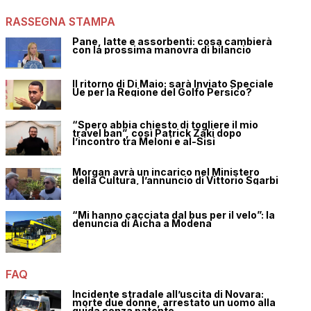
RASSEGNA STAMPA
Pane, latte e assorbenti: cosa cambierà
con la prossima manovra di bilancio
Il ritorno di Di Maio: sarà Inviato Speciale
Ue per la Regione del Golfo Persico?
“Spero abbia chiesto di togliere il mio
travel ban”, così Patrick Zaki dopo
l’incontro tra Meloni e al-Sisi
Morgan avrà un incarico nel Ministero
della Cultura, l’annuncio di Vittorio Sgarbi
“Mi hanno cacciata dal bus per il velo”: la
denuncia di Aicha a Modena
FAQ
Incidente stradale all’uscita di Novara:
morte due donne, arrestato un uomo alla
guida senza patente