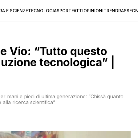
RA E SCIENZE
TECNOLOGIA
SPORT
FATTI
OPINIONI
TREND
RASSEGN
e Vio: “Tutto questo
oluzione tecnologica” |
per mani e piedi di ultima generazione: “Chissà quanto
alla ricerca scientifica”