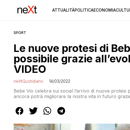
ATTUALITÀ
POLITICA
ECONOMIA
CULTU
SPORT
Le nuove protesi di Beb
possibile grazie all’ev
VIDEO
neXtQuotidiano
14/03/2022
Bebe Vio celebra sui social l’arrivo di nuove protesi 
ancora potrà migliorare la nostra vita in futuro grazie 