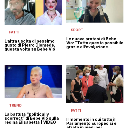
SPORT
FATTI
Le nuove protesi di Bebe
L’altra uscita di pessimo
Vio: “Tutto questo possibile
gusto di Pietro Diomede,
grazie all’evoluzione
questa volta su Bebe Vio
tecnologica” | VIDEO
TREND
FATTI
La battuta “politically
scorrect” di Bebe Vio sulla
Il momento in cui tutto il
regina Elisabetta | VIDEO
Parlamento Europeo si è
alzato in piedi per