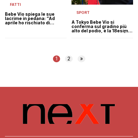
FATTI
SPORT
Bebe Vio spiega le sue
lacrime in pedana: “Ad
A Tokyo Bebe Vio si
aprile ho rischiato di
conferma sul gradino più
morire”
alto del podio, è la 18esima
medaglia per gli azzurri |
VIDEO
1
2
»