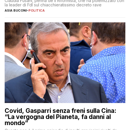
Claudia Fusani, penna de Il Riformista, che ha polemizzato con
la leader di FdI sul chiacchieratissimo decreto rave
ASIA BUCONI
-
POLITICA
Covid, Gasparri senza freni sulla Cina:
“La vergogna del Pianeta, fa danni al
mondo”