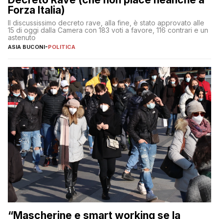
Forza Italia)
Il discussissimo decreto rave, alla fine, è stato approvato alle
15 di oggi dalla Camera con 183 voti a favore, 116 contrari e un
astenuto
ASIA BUCONI
-
POLITICA
“Mascherine e smart working se la