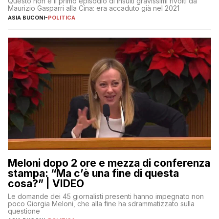
Questo non è il primo episodio di insulti gravissimi rivolti da
Maurizio Gasparri alla Cina: era accaduto già nel 2021
ASIA BUCONI
-
POLITICA
Meloni dopo 2 ore e mezza di conferenza
stampa: “Ma c’è una fine di questa
cosa?” | VIDEO
Le domande dei 45 giornalisti presenti hanno impegnato non
poco Giorgia Meloni, che alla fine ha sdrammatizzato sulla
questione