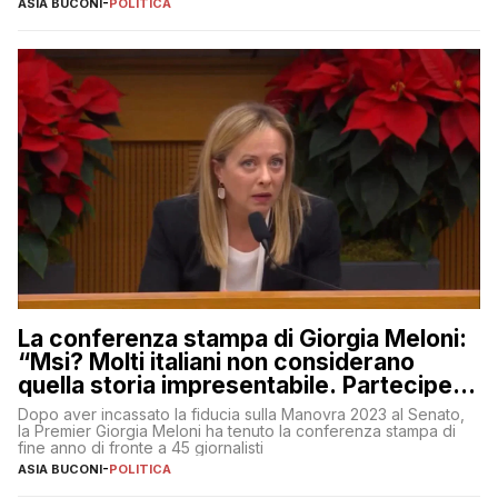
ASIA BUCONI
-
POLITICA
La conferenza stampa di Giorgia Meloni:
“Msi? Molti italiani non considerano
quella storia impresentabile. Parteciperò
al 25 aprile”
Dopo aver incassato la fiducia sulla Manovra 2023 al Senato,
la Premier Giorgia Meloni ha tenuto la conferenza stampa di
fine anno di fronte a 45 giornalisti
ASIA BUCONI
-
POLITICA