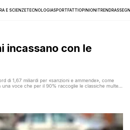
RA E SCIENZE
TECNOLOGIA
SPORT
FATTI
OPINIONI
TREND
RASSEGN
ni incassano con le
ord di 1,67 miliardi per «sanzioni e ammende», come
in una voce che per il 90% raccoglie le classiche multe
scossione…