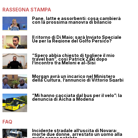
RASSEGNA STAMPA
Pane, latte e assorbenti: cosa cambierà
con la prossima manovra di bilancio
Il ritorno di Di Maio: sarà Inviato Speciale
Ue per la Regione del Golfo Persico?
“Spero abbia chiesto di togliere il mio
travel ban”, così Patrick Zaki dopo
l’incontro tra Meloni e al-Sisi
Morgan avrà un incarico nel Ministero
della Cultura, l’annuncio di Vittorio Sgarbi
“Mi hanno cacciata dal bus per il velo”: la
denuncia di Aicha a Modena
FAQ
Incidente stradale all’uscita di Novara:
morte due donne, arrestato un uomo alla
guida senza patente