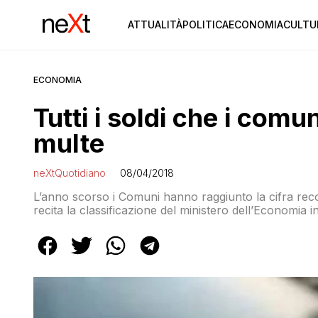
ATTUALITÀ
POLITICA
ECONOMIA
CULTU
ECONOMIA
Tutti i soldi che i comu
multe
neXtQuotidiano
08/04/2018
L’anno scorso i Comuni hanno raggiunto la cifra rec
recita la classificazione del ministero dell’Economia 
stradali e per il resto sanzioni di altro tipo. Ma la ri