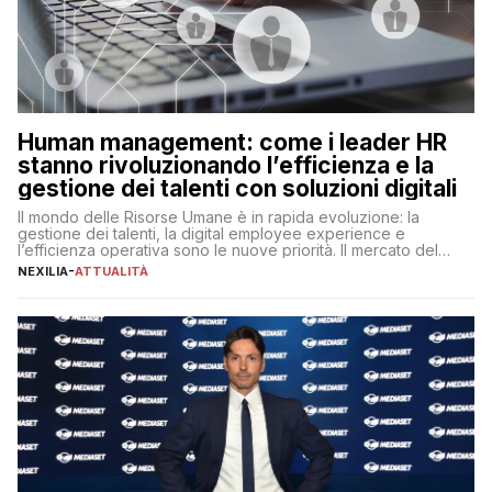
Human management: come i leader HR
stanno rivoluzionando l’efficienza e la
gestione dei talenti con soluzioni digitali
Il mondo delle Risorse Umane è in rapida evoluzione: la
gestione dei talenti, la digital employee experience e
l’efficienza operativa sono le nuove priorità. Il mercato del
lavoro, d’altra parte, è sempre più competitivo con una lotta
NEXILIA
-
ATTUALITÀ
per aggiudicarsi i talenti più validi che si intensifica e le
aspettative dei dipendenti in continua evoluzione. I […]