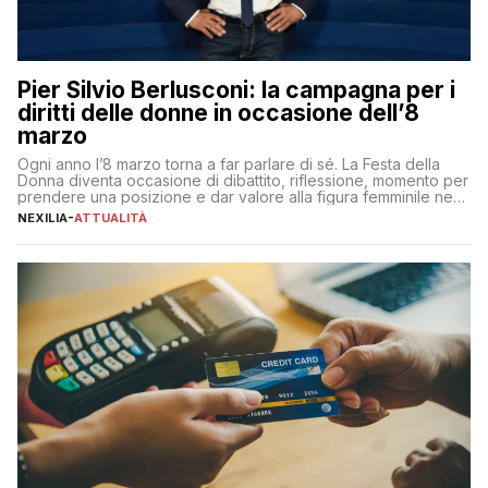
Pier Silvio Berlusconi: la campagna per i
diritti delle donne in occasione dell’8
marzo
Ogni anno l’8 marzo torna a far parlare di sé. La Festa della
Donna diventa occasione di dibattito, riflessione, momento per
prendere una posizione e dar valore alla figura femminile nella
sua complessità e crucialità. A lanciare un messaggio “forte e
NEXILIA
-
ATTUALITÀ
chiaro” quest’anno è stato anche Pier Silvio Berlusconi,
amministratore delegato di Mediaset, che ha […]