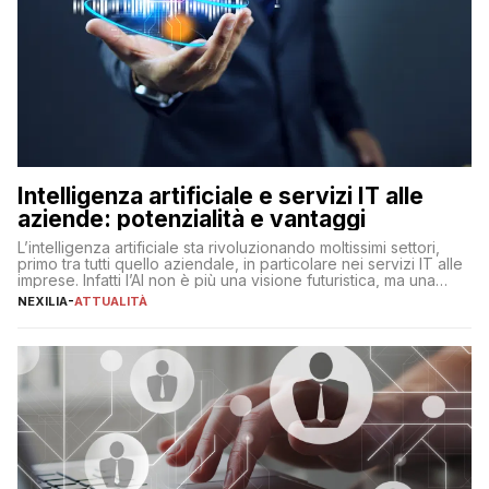
Intelligenza artificiale e servizi IT alle
aziende: potenzialità e vantaggi
L’intelligenza artificiale sta rivoluzionando moltissimi settori,
primo tra tutti quello aziendale, in particolare nei servizi IT alle
imprese. Infatti l’AI non è più una visione futuristica, ma una
realtà operativa che sta portando a un cambio significativo in
NEXILIA
-
ATTUALITÀ
ogni ambito. L’inserimento delle tecnologie di intelligenza
artificiale porta non solo all’ottimizzazione di diverse
operazioni, bensì comporta […]