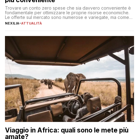
Trovare un conto zero spese che sia davvero conveniente è
fondamentale per ottimizzare le proprie risorse economiche.
Le offerte sul mercato sono numerose e variegate, ma come
individuare quella più adatta alle proprie esigenze senza
NEXILIA
-
ATTUALITÀ
incorrere in costi nascosti? Optare per un conto zero spese
significa eliminare le spese di gestione che spesso incidono
sul […]
Viaggio in Africa: quali sono le mete più
amate?