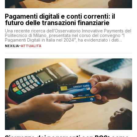
Pagamenti digitali e conti correnti: il
futuro delle transazioni finanziarie
Una recente ricerca dell’Osservatorio Innovative Payments del
Politecnico di Milano, presentata nel corso del convegno “I
Pagamenti Digitali in Italia nel 2024”, ha evidenziato i dati
definitivi del primo semestre 2024 relativamente alle
NEXILIA
-
ATTUALITÀ
transazioni dei pagamenti digitali con carta nel nostro Paese:
223 miliardi di euro. Si ritiene che il totale relativo ai 12 mesi […]