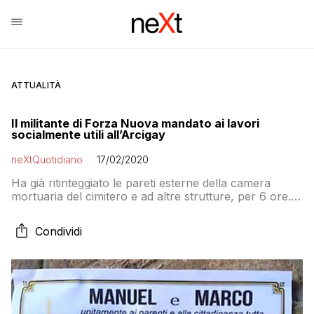
ATTUALITÀ
Il militante di Forza Nuova mandato ai lavori
socialmente utili all’Arcigay
neXtQuotidiano
17/02/2020
Ha già ritinteggiato le pareti esterne della camera
mortuaria del cimitero e ad altre strutture, per 6 ore.
Non solo: il Resto del Carlino riferisce che domani lo
stesso militante andrà a svolgere servizio socialmente
Condividi
utile nella sede Arcigay di Rimini