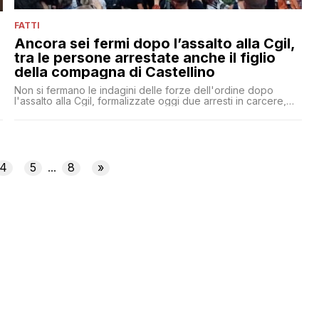
FATTI
Ancora sei fermi dopo l’assalto alla Cgil,
tra le persone arrestate anche il figlio
della compagna di Castellino
Non si fermano le indagini delle forze dell'ordine dopo
l'assalto alla Cgil, formalizzate oggi due arresti in carcere,
uno ai domiciliari e tre obblighi di dimora le sei nuove misure
cautelari.
4
5
8
»
...