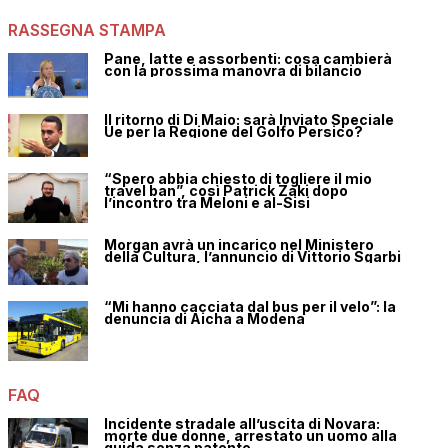
RASSEGNA STAMPA
Pane, latte e assorbenti: cosa cambierà
con la prossima manovra di bilancio
Il ritorno di Di Maio: sarà Inviato Speciale
Ue per la Regione del Golfo Persico?
“Spero abbia chiesto di togliere il mio
travel ban”, così Patrick Zaki dopo
l’incontro tra Meloni e al-Sisi
Morgan avrà un incarico nel Ministero
della Cultura, l’annuncio di Vittorio Sgarbi
“Mi hanno cacciata dal bus per il velo”: la
denuncia di Aicha a Modena
FAQ
Incidente stradale all’uscita di Novara:
morte due donne, arrestato un uomo alla
guida senza patente