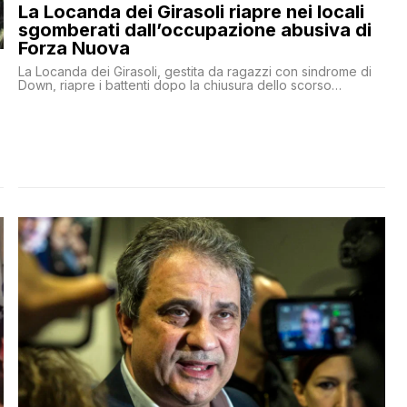
La Locanda dei Girasoli riapre nei locali
sgomberati dall’occupazione abusiva di
Forza Nuova
La Locanda dei Girasoli, gestita da ragazzi con sindrome di
Down, riapre i battenti dopo la chiusura dello scorso
gennaio: sorgerà nei locali Ater precedentemente occupati
in maniera abusiva da Forza Nuova