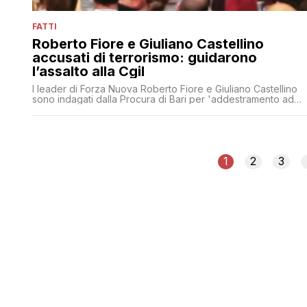
FATTI
Roberto Fiore e Giuliano Castellino
accusati di terrorismo: guidarono
l’assalto alla Cgil
I leader di Forza Nuova Roberto Fiore e Giuliano Castellino
sono indagati dalla Procura di Bari per 'addestramento ad
attività con finalità di terrorismo'. Per l'assalto alla Cgil la
Procura di Roma ha chiesto il giudizio immediato
1
2
3