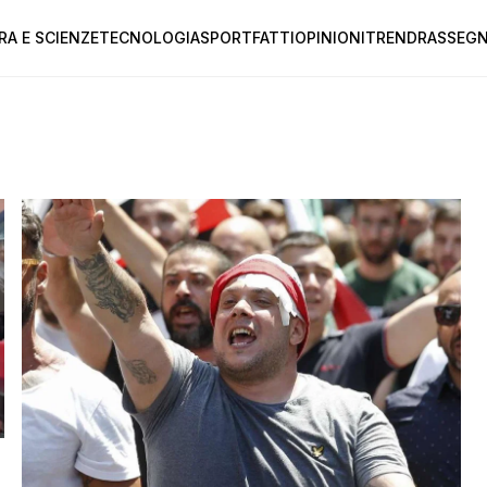
RA E SCIENZE
TECNOLOGIA
SPORT
FATTI
OPINIONI
TREND
RASSEGN