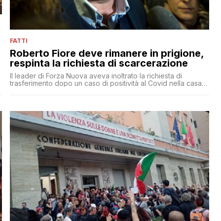
FATTI
Roberto Fiore deve rimanere in prigione,
respinta la richiesta di scarcerazione
Il leader di Forza Nuova aveva inoltrato la richiesta di
trasferimento dopo un caso di positività al Covid nella casa
circondariale in cui è detenuto