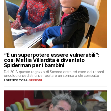
“È un superpotere essere vulnerabili”:
così Mattia Villardita è diventato
Spiderman per i bambini
Dal 2018 questo ragazzo di Savona entra ed esce dai reparti
oncologici pediatrici per portare un sorriso a chi combatte
LORENZO TOSA
-
OPINIONI