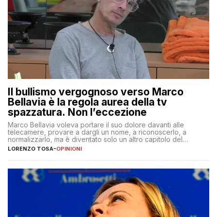
Il bullismo vergognoso verso Marco
Bellavia è la regola aurea della tv
spazzatura. Non l’eccezione
Marco Bellavia voleva portare il suo dolore davanti alle
telecamere, provare a dargli un nome, a riconoscerlo, a
normalizzarlo, ma è diventato solo un altro capitolo del
copione
LORENZO TOSA
-
OPINIONI