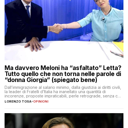
Ma davvero Meloni ha “asfaltato” Letta?
Tutto quello che non torna nelle parole di
“donna Giorgia” (spiegato bene)
Dall’immigrazione al salario minimo, dalla giustizia ai diritti civili,
la leader di Fratelli d’Italia ha inanellato una quantità di
incorenze, proposte impraticabili, perle retrograde, senza che
nessuno – a destra come a sinistra – glielo abbia fatto notare
LORENZO TOSA
-
OPINIONI