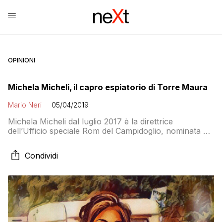
OPINIONI
Michela Micheli, il capro espiatorio di Torre Maura
Mario Neri
05/04/2019
Michela Micheli dal luglio 2017 è la direttrice
dell’Ufficio speciale Rom del Campidoglio, nominata da
Virginia Raggi. Classe 1970, è la manager con cui la
sindaca se l’è presa per la rivolta a Torre Maura, una
Condividi
gestione giudicata «inqualificabile» dalla prima
cittadina. Micheli lascerà l’incarico. Oggi però una sua
intervista al Messaggero firmata da Lorenzo […]