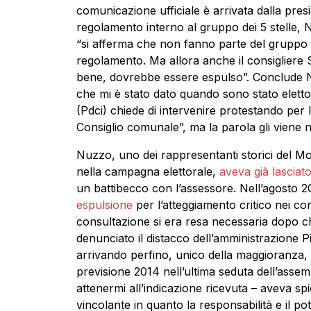
comunicazione ufficiale è arrivata dalla pre
regolamento interno al gruppo dei 5 stelle,
“si afferma che non fanno parte del gruppo
regolamento. Ma allora anche il consigliere 
bene, dovrebbe essere espulso”. Conclude Nu
che mi è stato dato quando sono stato eletto
(Pdci) chiede di intervenire protestando per 
Consiglio comunale”, ma la parola gli viene 
Nuzzo, uno dei rappresentanti storici del Mov
nella campagna elettorale,
aveva già lasciat
un battibecco con l’assessore. Nell’agosto 20
espulsione
per l’atteggiamento critico nei con
consultazione si era resa necessaria dopo che
denunciato il distacco dell’amministrazione Pi
arrivando perfino, unico della maggioranza, a
previsione 2014 nell’ultima seduta dell’assem
attenermi all’indicazione ricevuta – aveva sp
vincolante in quanto la responsabilità e il p