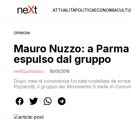
ATTUALITÀ
POLITICA
ECONOMIA
CULTU
OPINIONI
Mauro Nuzzo: a Parma 
espulso dal gruppo
neXtQuotidiano
19/01/2016
Dopo mesi di convivenza forzata costellata da screzi e
Pizzarotti, il gruppo del Movimento 5 stelle in Comun
Nuzzo. Lo comunica oggi durante il Consiglio comuna
“Mauro Nuzzo è fuori dal gruppo”. Bosi puntualizza