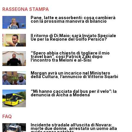
RASSEGNA STAMPA
Pane, latte e assorbenti: cosa cambierà
con la prossima manovra di bilancio
Il ritorno di Di Maio: sarà Inviato Speciale
Ue per la Regione del Golfo Persico?
“Spero abbia chiesto di togliere il mio
travel ban”, così Patrick Zaki dopo
l’incontro tra Meloni e al-Sisi
Morgan avrà un incarico nel Ministero
della Cultura, l’annuncio di Vittorio Sgarbi
“Mi hanno cacciata dal bus per il velo”: la
denuncia di Aicha a Modena
FAQ
Incidente stradale all’uscita di Novara:
morte due donne, arrestato un uomo alla
guida senza patente