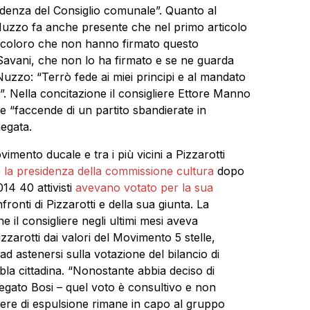
sidenza del Consiglio comunale”. Quanto al
 Nuzzo fa anche presente che nel primo articolo
 coloro che non hanno firmato questo
Savani, che non lo ha firmato e se ne guarda
zzo: “Terrò fede ai miei principi e al mandato
”. Nella concitazione il consigliere Ettore Manno
le “faccende di un partito sbandierate in
negata.
imento ducale e tra i più vicini a Pizzarotti
o la presidenza della commissione cultura
dopo
14 40 attivisti
avevano votato per la sua
fronti di Pizzarotti e della sua giunta. La
 il consigliere negli ultimi mesi aveva
zzarotti dai valori del Movimento 5 stelle,
d astenersi sulla votazione del bilancio di
bla cittadina. “Nonostante abbia deciso di
iegato Bosi – quel voto è consultivo e non
otere di espulsione rimane in capo al gruppo