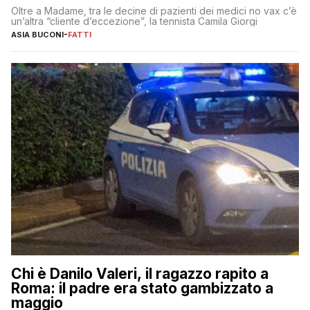
Oltre a Madame, tra le decine di pazienti dei medici no vax c’è
un’altra “cliente d’eccezione”, la tennista Camila Giorgi
ASIA BUCONI
-
FATTI
Chi è Danilo Valeri, il ragazzo rapito a
Roma: il padre era stato gambizzato a
maggio