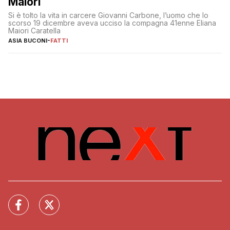
Maiori
Si è tolto la vita in carcere Giovanni Carbone, l’uomo che lo
scorso 19 dicembre aveva ucciso la compagna 41enne Eliana
Maiori Caratella
ASIA BUCONI
-
FATTI