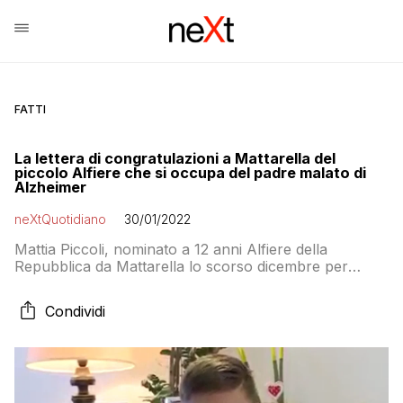
FATTI
La lettera di congratulazioni a Mattarella del
piccolo Alfiere che si occupa del padre malato di
Alzheimer
neXtQuotidiano
30/01/2022
Mattia Piccoli, nominato a 12 anni Alfiere della
Repubblica da Mattarella lo scorso dicembre per
essersi preso cura del padre malato di Alzheimer, ha
inviato una lettera al neo ri-eletto Capo dello Stato per
Condividi
congratularsi della riconferma