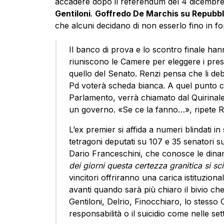
accadere dopo il referendum del 4 dicembre
Gentiloni
.
Goffredo De Marchis su Repubbl
che alcuni decidano di non esserlo fino in f
Il banco di prova e lo scontro finale han
riuniscono le Camere per eleggere i preside
quello del Senato. Renzi pensa che li debba
Pd voterà scheda bianca. A quel punto c
Parlamento, verrà chiamato dal Quirinale
un governo. «Se ce la fanno…», ripete R
L’ex premier si affida a numeri blindati 
tetragoni deputati su 107 e 35 senatori su 
Dario Franceschini, che conosce le dina
dei giorni questa certezza granitica si sci
vincitori offriranno una carica istituzion
avanti quando sarà più chiaro il bivio che
Gentiloni, Delrio, Finocchiaro, lo stesso
responsabilità o il suicidio come nelle set