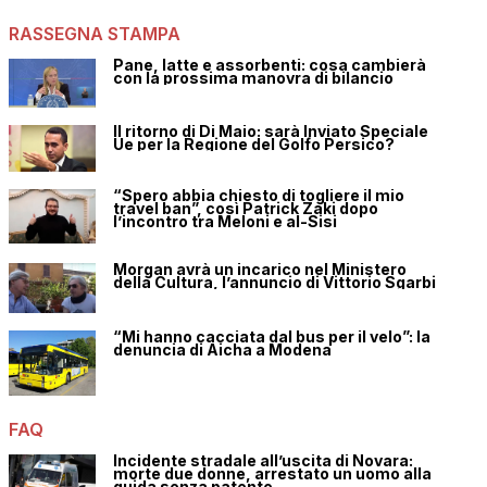
RASSEGNA STAMPA
Pane, latte e assorbenti: cosa cambierà
con la prossima manovra di bilancio
Il ritorno di Di Maio: sarà Inviato Speciale
Ue per la Regione del Golfo Persico?
“Spero abbia chiesto di togliere il mio
travel ban”, così Patrick Zaki dopo
l’incontro tra Meloni e al-Sisi
Morgan avrà un incarico nel Ministero
della Cultura, l’annuncio di Vittorio Sgarbi
“Mi hanno cacciata dal bus per il velo”: la
denuncia di Aicha a Modena
FAQ
Incidente stradale all’uscita di Novara:
morte due donne, arrestato un uomo alla
guida senza patente