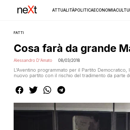
ATTUALITÀ
POLITICA
ECONOMIA
CULTU
FATTI
Cosa farà da grande M
Alessandro D'Amato
08/03/2018
L’Aventino programmato per il Partito Democratico, la 
nuovo partito con il rischio del tradimento da parte dei 
leader che vuole diventare un “senatore semplice”