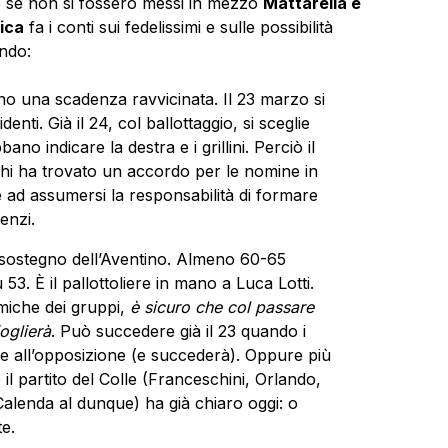
 se non si fossero messi in mezzo
Mattarella e
ica
fa i conti sui fedelissimi e sulle possibilità
ondo:
no una scadenza ravvicinata. Il 23 marzo si
nti. Già il 24, col ballottaggio, si sceglie
no indicare la destra e i grillini. Perciò il
hi ha trovato un accordo per le nomine in
 ad assumersi la responsabilità di formare
enzi.
in sostegno dell’Aventino. Almeno 60-65
53. È il pallottoliere in mano a Luca Lotti.
miche dei gruppi,
è sicuro che col passare
oglierà
. Può succedere già il 23 quando i
ale all’opposizione (e succederà). Oppure più
 il partito del Colle (Franceschini, Orlando,
 Calenda al dunque) ha già chiaro oggi: o
te.