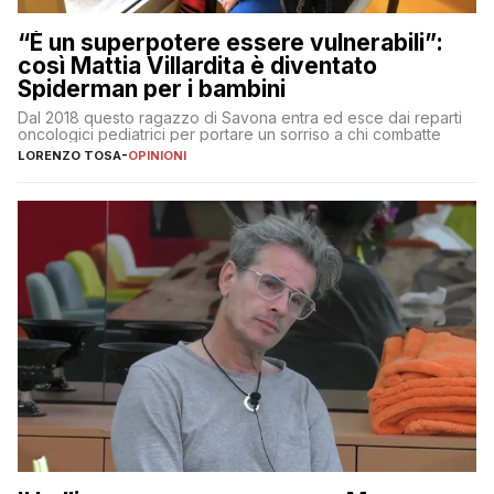
“È un superpotere essere vulnerabili”:
così Mattia Villardita è diventato
Spiderman per i bambini
Dal 2018 questo ragazzo di Savona entra ed esce dai reparti
oncologici pediatrici per portare un sorriso a chi combatte
LORENZO TOSA
-
OPINIONI