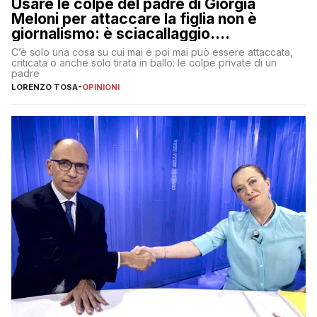
Usare le colpe del padre di Giorgia
Meloni per attaccare la figlia non è
giornalismo: è sciacallaggio.
Dimostriamo di essere diversi
C’è solo una cosa su cui mai e poi mai può essere attaccata,
criticata o anche solo tirata in ballo: le colpe private di un
padre
LORENZO TOSA
-
OPINIONI