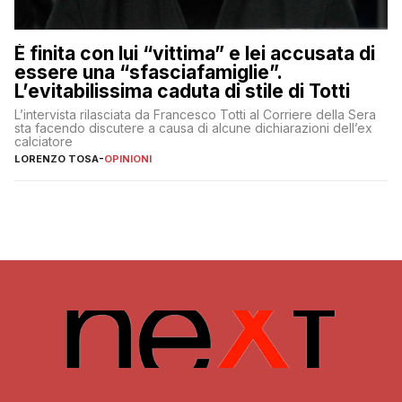
È finita con lui “vittima” e lei accusata di
essere una “sfasciafamiglie”.
L’evitabilissima caduta di stile di Totti
L’intervista rilasciata da Francesco Totti al Corriere della Sera
sta facendo discutere a causa di alcune dichiarazioni dell’ex
calciatore
LORENZO TOSA
-
OPINIONI