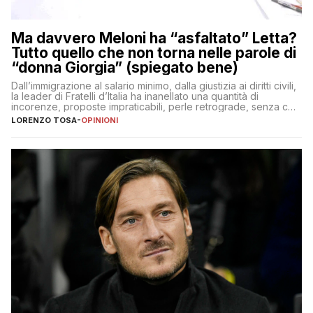
Ma davvero Meloni ha “asfaltato” Letta?
Tutto quello che non torna nelle parole di
“donna Giorgia” (spiegato bene)
Dall’immigrazione al salario minimo, dalla giustizia ai diritti civili,
la leader di Fratelli d’Italia ha inanellato una quantità di
incorenze, proposte impraticabili, perle retrograde, senza che
nessuno – a destra come a sinistra – glielo abbia fatto notare
LORENZO TOSA
-
OPINIONI