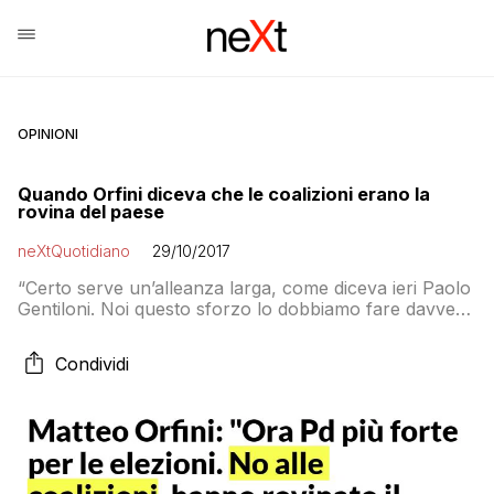
OPINIONI
Quando Orfini diceva che le coalizioni erano la
rovina del paese
neXtQuotidiano
29/10/2017
“Certo serve un’alleanza larga, come diceva ieri Paolo
Gentiloni. Noi questo sforzo lo dobbiamo fare davvero
senza preclusioni e veti, ma consapevoli che nessuna
alleanza larga compenserà una eventuale debolezza
Condividi
del Pd, che deve essere più forte come perno
dell’alleanza”: questo ha detto oggi il presidente del
Partito Democratico Matteo Orfini, dal palco del
museo […]