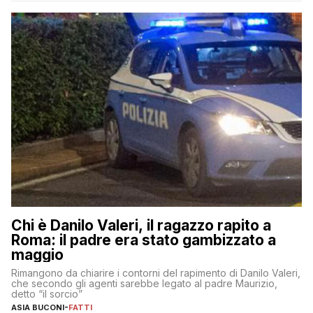
Chi è Danilo Valeri, il ragazzo rapito a
Roma: il padre era stato gambizzato a
maggio
Rimangono da chiarire i contorni del rapimento di Danilo Valeri,
che secondo gli agenti sarebbe legato al padre Maurizio,
detto “il sorcio”
ASIA BUCONI
-
FATTI