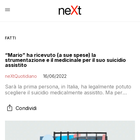
FATTI
“Mario” ha ricevuto (a sue spese) la
strumentazione e il medicinale per il suo suicidio
assistito
neXtQuotidiano
16/06/2022
Sarà la prima persona, in Italia, ha legalmente potuto
scegliere il suicidio medicalmente assistito. Ma per
acquistare il necessario è servita una raccolta fondi
perché lo Stato, in assenza di una legge, non paga
Condividi