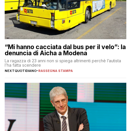
“Mi hanno cacciata dal bus per il velo”: la
denuncia di Aicha a Modena
La ragazza di 23 anni non si spiega altrimenti perchè l’autista
l’ha fatta scendere
NEXTQUOTIDIANO
-
RASSEGNA STAMPA