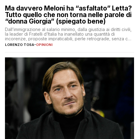
Ma davvero Meloni ha “asfaltato” Letta?
Tutto quello che non torna nelle parole di
“donna Giorgia” (spiegato bene)
Dall’immigrazione al salario minimo, dalla giustizia ai diritti civili,
la leader di Fratelli d’Italia ha inanellato una quantità di
incorenze, proposte impraticabili, perle retrograde, senza che
nessuno – a destra come a sinistra – glielo abbia fatto notare
LORENZO TOSA
-
OPINIONI