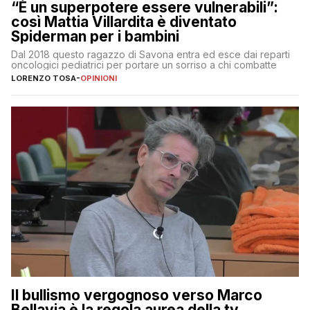
“È un superpotere essere vulnerabili”:
così Mattia Villardita è diventato
Spiderman per i bambini
Dal 2018 questo ragazzo di Savona entra ed esce dai reparti
oncologici pediatrici per portare un sorriso a chi combatte
LORENZO TOSA
-
OPINIONI
Il bullismo vergognoso verso Marco
Bellavia è la regola aurea della tv