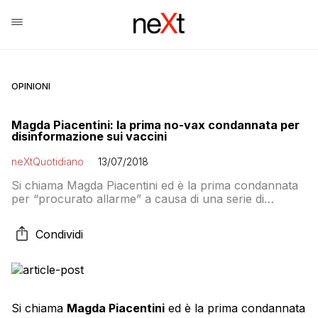
OPINIONI
Magda Piacentini: la prima no-vax condannata per
disinformazione sui vaccini
neXtQuotidiano
13/07/2018
Si chiama Magda Piacentini ed è la prima condannata
per “procurato allarme” a causa di una serie di
cartelloni che contenevano notizie false sui vaccini.
Quattrocento euro di multa comminati dalla giudice
Condividi
Paola Losalvio, gip di Modena, nei confronti della
donna che aveva commissionato i manifesti sei metri
per tre che erano stati affissi a […]
Si chiama
Magda Piacentini
ed è la prima condannata