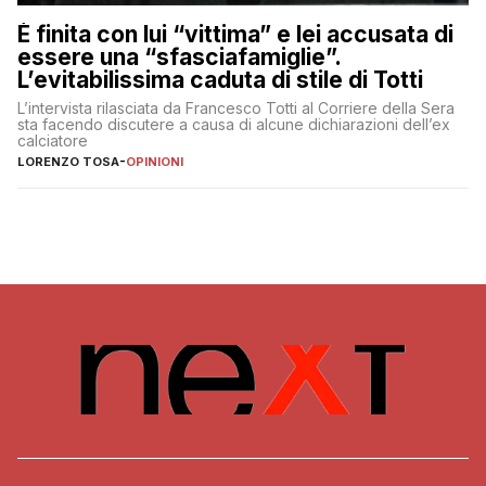
È finita con lui “vittima” e lei accusata di
essere una “sfasciafamiglie”.
L’evitabilissima caduta di stile di Totti
L’intervista rilasciata da Francesco Totti al Corriere della Sera
sta facendo discutere a causa di alcune dichiarazioni dell’ex
calciatore
LORENZO TOSA
-
OPINIONI