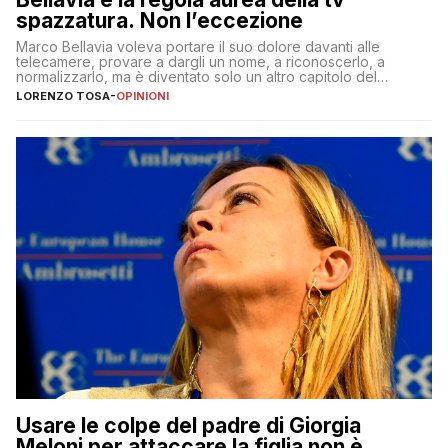
spazzatura. Non l’eccezione
Marco Bellavia voleva portare il suo dolore davanti alle
telecamere, provare a dargli un nome, a riconoscerlo, a
normalizzarlo, ma è diventato solo un altro capitolo del
copione
LORENZO TOSA
-
OPINIONI
Usare le colpe del padre di Giorgia
Meloni per attaccare la figlia non è