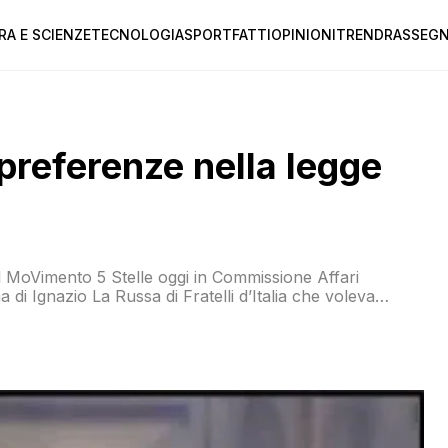
RA E SCIENZE
TECNOLOGIA
SPORT
FATTI
OPINIONI
TREND
RASSEGN
 preferenze nella legge
il MoVimento 5 Stelle oggi in Commissione Affari
di Ignazio La Russa di Fratelli d’Italia che voleva
ggi è stata ampiamente modificata, eliminando la priorità
acadute” […]