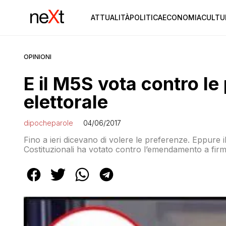
ATTUALITÀ
POLITICA
ECONOMIA
CULTU
OPINIONI
E il M5S vota contro le
elettorale
dipocheparole
04/06/2017
Fino a ieri dicevano di volere le preferenze. Eppure 
Costituzionali ha votato contro l’emendamento a firma 
introdurre le preferenze nella legge elettorale che o
dell’elezione del capolista e le pluricandidature “par