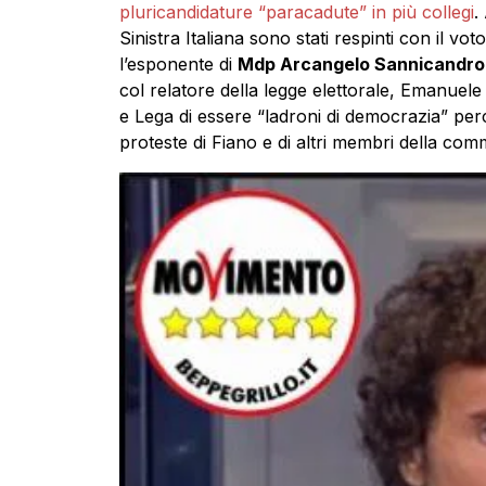
pluricandidature “paracadute” in più collegi
.
Sinistra Italiana sono stati respinti con il vo
l’esponente di
Mdp Arcangelo Sannicandro
col relatore della legge elettorale, Emanuel
e Lega di essere “ladroni di democrazia” per
proteste di Fiano e di altri membri della com