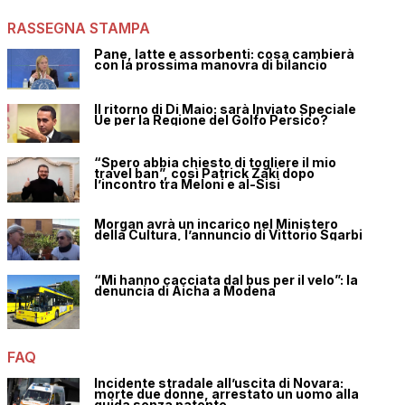
RASSEGNA STAMPA
Pane, latte e assorbenti: cosa cambierà
con la prossima manovra di bilancio
Il ritorno di Di Maio: sarà Inviato Speciale
Ue per la Regione del Golfo Persico?
“Spero abbia chiesto di togliere il mio
travel ban”, così Patrick Zaki dopo
l’incontro tra Meloni e al-Sisi
Morgan avrà un incarico nel Ministero
della Cultura, l’annuncio di Vittorio Sgarbi
“Mi hanno cacciata dal bus per il velo”: la
denuncia di Aicha a Modena
FAQ
Incidente stradale all’uscita di Novara:
morte due donne, arrestato un uomo alla
guida senza patente