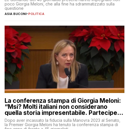
poco Giorgia Meloni, che alla fine ha sdrammatizzato sulla
questione
ASIA BUCONI
-
POLITICA
La conferenza stampa di Giorgia Meloni:
“Msi? Molti italiani non considerano
quella storia impresentabile. Parteciperò
al 25 aprile”
Dopo aver incassato la fiducia sulla Manovra 2023 al Senato,
la Premier Giorgia Meloni ha tenuto la conferenza stampa di
fine anno di fronte a 45 giornalisti