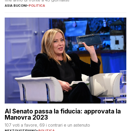
ASIA BUCONI
-
POLITICA
Al Senato passa la fiducia: approvata la
Manovra 2023
107 voti a favore, 69 i contrari e un astenuto
NEXTQUOTIDIANO
-
POLITICA