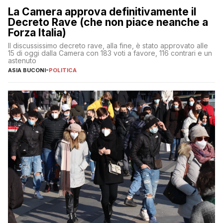
La Camera approva definitivamente il
Decreto Rave (che non piace neanche a
Forza Italia)
Il discussissimo decreto rave, alla fine, è stato approvato alle
15 di oggi dalla Camera con 183 voti a favore, 116 contrari e un
astenuto
ASIA BUCONI
-
POLITICA