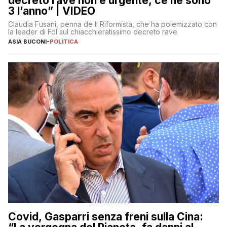
decreto rave non è urgente, ce ne sono
3 l’anno” | VIDEO
Claudia Fusani, penna de Il Riformista, che ha polemizzato con
la leader di FdI sul chiacchieratissimo decreto rave
ASIA BUCONI
-
POLITICA
Covid, Gasparri senza freni sulla Cina: