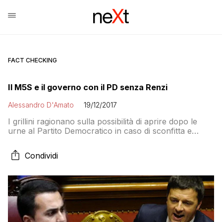
FACT CHECKING
Il M5S e il governo con il PD senza Renzi
Alessandro D'Amato
19/12/2017
I grillini ragionano sulla possibilità di aprire dopo le
urne al Partito Democratico in caso di sconfitta e
caduta di Renzi. I numeri, con LeU, ci sarebbero.
L’alternativa è il Patto di Neanderthal con Lega e FdI. E
Condividi
i parlamentari renziani cosa farebbero?