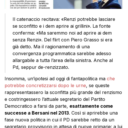
Il catenaccio recitava: «Renzi potrebbe lasciare
se sconfitto e i dem aprire ai grillini». La fonte
conferma: «Ma saremmo noi ad aprire ai dem
senza Renzi». Del flirt con Piero Grasso si era
già detto. Ma il ragionamento di una
convergenza programmatica sarebbe adesso
allargabile a tutta l’area della sinistra. Anche al
Pd, seppur de-renzizzato.
Insomma, un’ipotesi ad oggi di fantapolitica ma
che
potrebbe concretizzarsi dopo le urne
, se queste
rappresentassero la sconfitta più grande del renzismo
e costringessero l’attuale segretario del Partito
Democratico a farsi da parte,
esattamente come
successe a Bersani nel 2013
. Così si aprirebbe una
fase nuova politica in cui il PD sarebbe retto da un
segretario provvisorio in attesa di nuove primarie: a lui