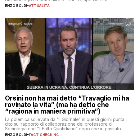
ENZO BOLDI
-
ATTUALITÀ
Orsini non ha mai detto “Travaglio mi ha
rovinato la vita” (ma ha detto che
“ragiona in maniera primitiva”)
La polemica sollevata da “Il Giornale” in questi giorni punta il
dito sul rapporto di collaborazione del professore di
Sociologia con “Il Fatto Quotidiano” dopo che in passato
erano volati stracci
ENZO BOLDI
-
FACT CHECKING