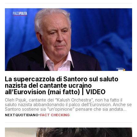
La supercazzola di Santoro sul saluto
nazista del cantante ucraino
all’Eurovision (mai fatto) | VIDEO
Oleh Psjuk, cantante dei “Kalush Orchestra”, non ha fatto il
saluto nazista abbandonando il palco dell’Eurovision. Anche se
Santoro sostiene sia “un’opinione” pensare che sia andata
così
NEXTQUOTIDIANO
-
FACT CHECKING