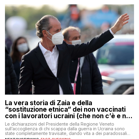
La vera storia di Zaia e della
“sostituzione etnica” dei non vaccinati
con i lavoratori ucraini (che non c’è e non
ci sarà)
Le dichiarazioni del Presidente della Regione Veneto
sull’accoglienza di chi scappa dalla guerra in Ucraina sono
state completamente travisate, dando vita a dei paradossali
falsi che girano sui social