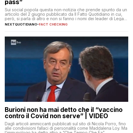
pass”
Sui social popola questa non-notizia che prende spunto da un
articolo del 2 giugno pubblicato da Il Fatto Quotidiano in cui,
però, si parla di altro e non si fanno i nomi dei leader di Lega e
Fratelli d’Italia
NEXTQUOTIDIANO
-
FACT CHECKING
Burioni non ha mai detto che il “vaccino
contro il Covid non serve” | VIDEO
Dagli articoli ammiccanti pubblicati sul sito di Nicola Porro, fino
alle condivisioni fallaci di personalità come Maddalena Loy. Ma
l’immunologo ha detto altro a “Che Tempo Che Fa”