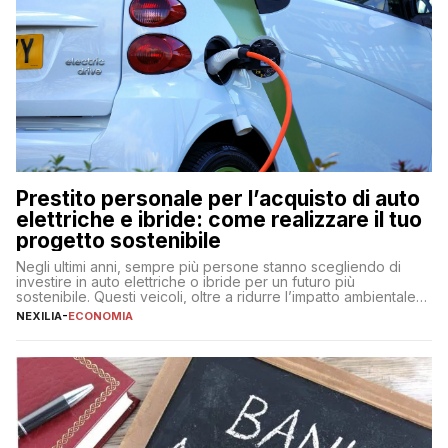
Prestito personale per l’acquisto di auto
elettriche e ibride: come realizzare il tuo
progetto sostenibile
Negli ultimi anni, sempre più persone stanno scegliendo di
investire in auto elettriche o ibride per un futuro più
sostenibile. Questi veicoli, oltre a ridurre l’impatto ambientale,
offrono vantaggi economici a lungo termine, come minori costi
NEXILIA
-
ECONOMIA
di gestione e benefici fiscali. Tuttavia, l’acquisto di un’auto
nuova rappresenta un impegno finanziario significativo. Come
fare se non […]