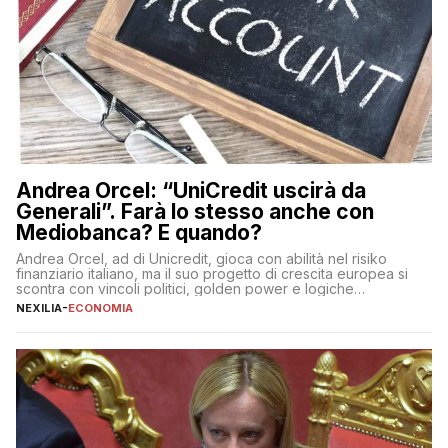
Andrea Orcel: “UniCredit uscirà da
Generali”. Farà lo stesso anche con
Mediobanca? E quando?
Andrea Orcel, ad di Unicredit, gioca con abilità nel risiko
finanziario italiano, ma il suo progetto di crescita europea si
scontra con vincoli politici, golden power e logiche
protezionistiche. Orcel e la mossa su Generali Andrea Orcel,
NEXILIA
-
ECONOMIA
ad di Unicredit, continua a sorprendere per la sua capacità di
muoversi con decisione in un contesto finanziario […]