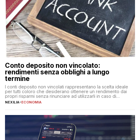
Conto deposito non vincolato:
rendimenti senza obblighi a lungo
termine
I conti deposito non vincolati rappresentano la scelta ideale
per tutti coloro che desiderano ottenere un rendimento dai
propri risparmi senza rinunciare ad utilizzarli in caso di
necessità. A differenza delle forme vincolate tradizionali,
NEXILIA
-
ECONOMIA
questa tipologia consente di accedere alle somme versate in
qualsiasi momento, offrendo un equilibrio tra sicurezza,
flessibilità e rendimento. Come funzionano […]