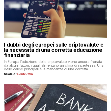
I dubbi degli europei sulle criptovalute e
la necessità di una corretta educazione
finanziaria
In Europa l’adozione delle criptovalute viene ancora frenata
da alcuni fattori, i quali alimentano un clima di incertezza. Una
delle cause principali è la mancanza di una corretta
educazione finanziaria, che impedisce ad una larga parte della
NEXILIA
-
ECONOMIA
popolazione di comprendere in modo adeguato il
funzionamento e le implicazioni di questi asset digitali. Dubbi
sulle criptovalute: […]