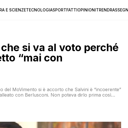
RA E SCIENZE
TECNOLOGIA
SPORT
FATTI
OPINIONI
TREND
RASSEGN
 che si va al voto perché
detto “mai con
ico del MoVimento si è accorto che Salvini è “incoerente”
alleato con Berlusconi. Non poteva dirlo prima così