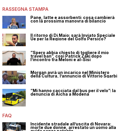
RASSEGNA STAMPA
Pane, latte e assorbenti: cosa cambierà
con la prossima manovra di bilancio
Il ritorno di Di Maio: sarà Inviato Speciale
Ue per la Regione del Golfo Persico?
“Spero abbia chiesto di togliere il mio
travel ban”, così Patrick Zaki dopo
l’incontro tra Meloni e al-Sisi
Morgan avrà un incarico nel Ministero
della Cultura, l’annuncio di Vittorio Sgarbi
“Mi hanno cacciata dal bus per il velo”: la
denuncia di Aicha a Modena
FAQ
Incidente stradale all’uscita di Novara:
morte due donne, arrestato un uomo alla
guida senza patente