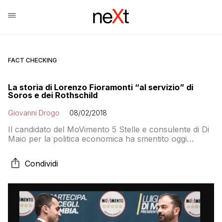
FACT CHECKING
La storia di Lorenzo Fioramonti “al servizio” di
Soros e dei Rothschild
Giovanni Drogo
08/02/2018
Il candidato del MoVimento 5 Stelle e consulente di Di
Maio per la politica economica ha smentito oggi
alcune voci che circolano sui social lo vogliono al
soldo dei Poteri Forti. La smentita di Fioramonti è
Condividi
un’ottima occasione per passare in rassegna tutte le
volte che il M5S ha usato i complotti su Soros,
Rockefeller e Rothschild per screditare gli avversari
politici