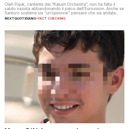
Oleh Psjuk, cantante dei “Kalush Orchestra”, non ha fatto il
saluto nazista abbandonando il palco dell’Eurovision. Anche se
Santoro sostiene sia “un’opinione” pensare che sia andata
così
NEXTQUOTIDIANO
-
FACT CHECKING