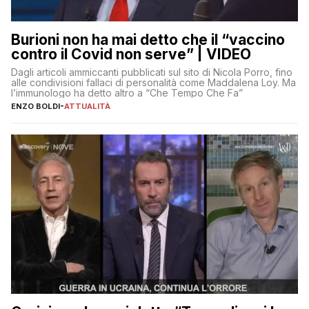
Burioni non ha mai detto che il “vaccino
contro il Covid non serve” | VIDEO
Dagli articoli ammiccanti pubblicati sul sito di Nicola Porro, fino
alle condivisioni fallaci di personalità come Maddalena Loy. Ma
l’immunologo ha detto altro a “Che Tempo Che Fa”
ENZO BOLDI
-
ATTUALITÀ