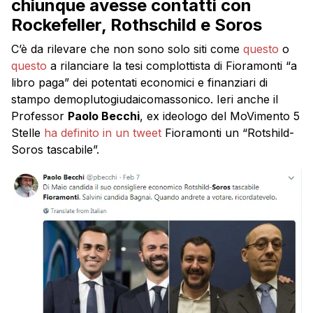
chiunque avesse contatti con
Rockefeller, Rothschild e Soros
C’è da rilevare che non sono solo siti come
questo
o
questo
a rilanciare la tesi complottista di Fioramonti “a
libro paga” dei potentati economici e finanziari di
stampo demoplutogiudaicomassonico. Ieri anche il
Professor
Paolo Becchi
, ex ideologo del MoVimento 5
Stelle
ha definito in un tweet
Fioramonti un “Rotshild-
Soros tascabile”.