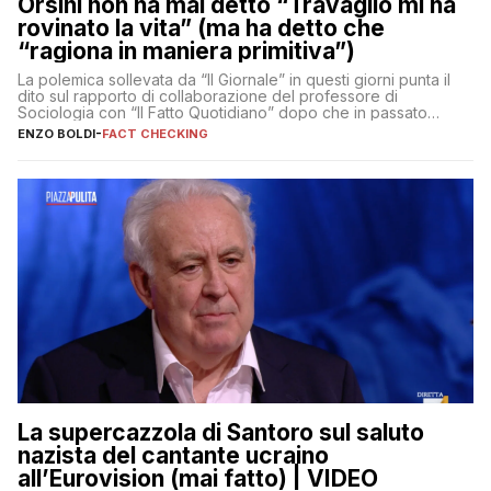
Orsini non ha mai detto “Travaglio mi ha
rovinato la vita” (ma ha detto che
“ragiona in maniera primitiva”)
La polemica sollevata da “Il Giornale” in questi giorni punta il
dito sul rapporto di collaborazione del professore di
Sociologia con “Il Fatto Quotidiano” dopo che in passato
erano volati stracci
ENZO BOLDI
-
FACT CHECKING
La supercazzola di Santoro sul saluto
nazista del cantante ucraino
all’Eurovision (mai fatto) | VIDEO