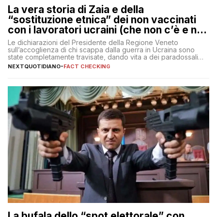
La vera storia di Zaia e della
“sostituzione etnica” dei non vaccinati
con i lavoratori ucraini (che non c’è e non
ci sarà)
Le dichiarazioni del Presidente della Regione Veneto
sull’accoglienza di chi scappa dalla guerra in Ucraina sono
state completamente travisate, dando vita a dei paradossali
falsi che girano sui social
NEXTQUOTIDIANO
-
FACT CHECKING
La bufala dello “spot elettorale” con