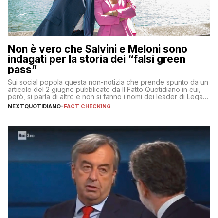
Non è vero che Salvini e Meloni sono
indagati per la storia dei “falsi green
pass”
Sui social popola questa non-notizia che prende spunto da un
articolo del 2 giugno pubblicato da Il Fatto Quotidiano in cui,
però, si parla di altro e non si fanno i nomi dei leader di Lega e
Fratelli d’Italia
NEXTQUOTIDIANO
-
FACT CHECKING